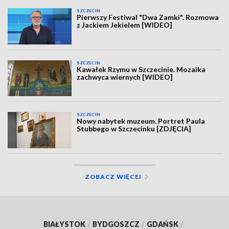
SZCZECIN
Pierwszy Festiwal "Dwa Zamki". Rozmowa
z Jackiem Jekielem [WIDEO]
SZCZECIN
Kawałek Rzymu w Szczecinie. Mozaika
zachwyca wiernych [WIDEO]
SZCZECIN
Nowy nabytek muzeum. Portret Paula
Stubbego w Szczecinku [ZDJĘCIA]
ZOBACZ WIĘCEJ
BIAŁYSTOK
/
BYDGOSZCZ
/
GDAŃSK
/