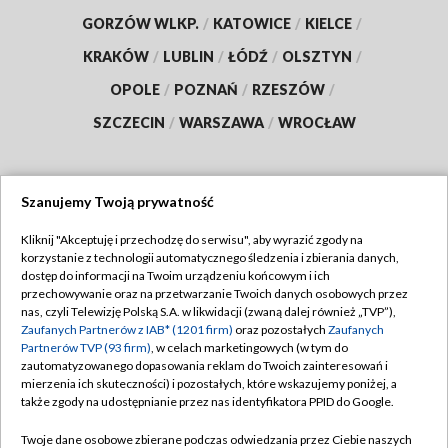
GORZÓW WLKP.
/
KATOWICE
/
KIELCE
/
KRAKÓW
/
LUBLIN
/
ŁÓDŹ
/
OLSZTYN
/
OPOLE
/
POZNAŃ
/
RZESZÓW
/
SZCZECIN
/
WARSZAWA
/
WROCŁAW
Szanujemy Twoją prywatność
Dołącz do nas:
Kliknij "Akceptuję i przechodzę do serwisu", aby wyrazić zgody na
korzystanie z technologii automatycznego śledzenia i zbierania danych,
TVP
dostęp do informacji na Twoim urządzeniu końcowym i ich
Abonament TVP
przechowywanie oraz na przetwarzanie Twoich danych osobowych przez
Regulamin TVP
nas, czyli Telewizję Polską S.A. w likwidacji (zwaną dalej również „TVP”),
Emisja w TVP
Polityka prywatności
Zaufanych Partnerów z IAB* (1201 firm)
oraz pozostałych
Zaufanych
Partnerów TVP (93 firm)
, w celach marketingowych (w tym do
Centrum informacji TVP
Moje zgody
zautomatyzowanego dopasowania reklam do Twoich zainteresowań i
mierzenia ich skuteczności) i pozostałych, które wskazujemy poniżej, a
Naziemna Telewizja Cyfrowa
Pomoc
także zgody na udostępnianie przez nas identyfikatora PPID do Google.
Sklep TVP
Biuro reklamy
Twoje dane osobowe zbierane podczas odwiedzania przez Ciebie naszych