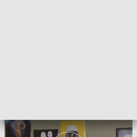
POWRÓT DO
SZCZECIN
TVP REGIONY
Wystawa plakatów w Akademii Sztuki
2018-03-14
Karolina Skiba/NS