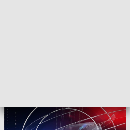
POWRÓT DO
SZCZECIN
TVP REGIONY
Rozpocznij dzień z TVP3 Szczecin
2018-03-14
ms