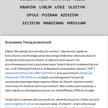
KRAKÓW
/
LUBLIN
/
ŁÓDŹ
/
OLSZTYN
/
OPOLE
/
POZNAŃ
/
RZESZÓW
/
SZCZECIN
/
WARSZAWA
/
WROCŁAW
Szanujemy Twoją prywatność
Dołącz do nas:
Kliknij "Akceptuję i przechodzę do serwisu", aby wyrazić zgody na
korzystanie z technologii automatycznego śledzenia i zbierania danych,
TVP
dostęp do informacji na Twoim urządzeniu końcowym i ich
Abonament TVP
przechowywanie oraz na przetwarzanie Twoich danych osobowych przez
Regulamin TVP
nas, czyli Telewizję Polską S.A. w likwidacji (zwaną dalej również „TVP”),
Emisja w TVP
Polityka prywatności
Zaufanych Partnerów z IAB* (1201 firm)
oraz pozostałych
Zaufanych
Partnerów TVP (93 firm)
, w celach marketingowych (w tym do
Centrum informacji TVP
Moje zgody
zautomatyzowanego dopasowania reklam do Twoich zainteresowań i
mierzenia ich skuteczności) i pozostałych, które wskazujemy poniżej, a
Naziemna Telewizja Cyfrowa
Pomoc
także zgody na udostępnianie przez nas identyfikatora PPID do Google.
Sklep TVP
Biuro reklamy
Twoje dane osobowe zbierane podczas odwiedzania przez Ciebie naszych
Rada Programowa
Kontakt
poszczególnych serwisów
zwanych dalej „Portalem”, w tym informacje