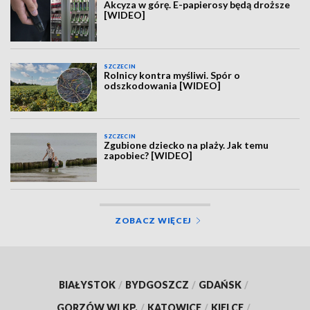
Akcyza w górę. E-papierosy będą droższe
[WIDEO]
SZCZECIN
Rolnicy kontra myśliwi. Spór o
odszkodowania [WIDEO]
SZCZECIN
Zgubione dziecko na plaży. Jak temu
zapobiec? [WIDEO]
ZOBACZ WIĘCEJ
BIAŁYSTOK
/
BYDGOSZCZ
/
GDAŃSK
/
GORZÓW WLKP.
/
KATOWICE
/
KIELCE
/