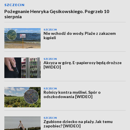
SZCZECIN
Pożegnanie Henryka Gęsikowskiego. Pogrzeb 10
sierpnia
SZCZECIN
Nie wchodź do wody. Plaże z zakazem
kąpieli
SZCZECIN
Akcyza w górę. E-papierosy będą droższe
[WIDEO]
SZCZECIN
Rolnicy kontra myśliwi. Spór o
odszkodowania [WIDEO]
SZCZECIN
Zgubione dziecko na plaży. Jak temu
zapobiec? [WIDEO]