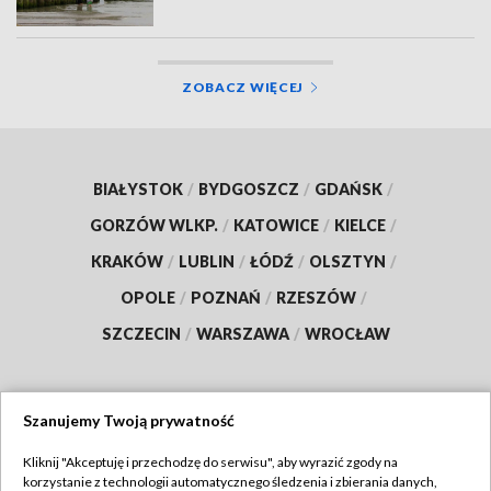
ZOBACZ WIĘCEJ
BIAŁYSTOK
/
BYDGOSZCZ
/
GDAŃSK
/
GORZÓW WLKP.
/
KATOWICE
/
KIELCE
/
KRAKÓW
/
LUBLIN
/
ŁÓDŹ
/
OLSZTYN
/
OPOLE
/
POZNAŃ
/
RZESZÓW
/
SZCZECIN
/
WARSZAWA
/
WROCŁAW
Szanujemy Twoją prywatność
Dołącz do nas:
Kliknij "Akceptuję i przechodzę do serwisu", aby wyrazić zgody na
korzystanie z technologii automatycznego śledzenia i zbierania danych,
TVP