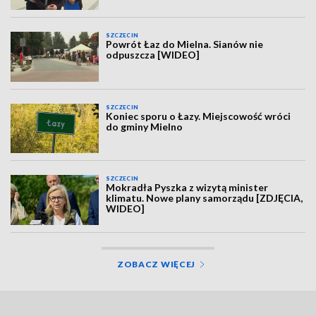
SZCZECIN
Powrót Łaz do Mielna. Sianów nie
odpuszcza [WIDEO]
SZCZECIN
Koniec sporu o Łazy. Miejscowość wróci
do gminy Mielno
SZCZECIN
Mokradła Pyszka z wizytą minister
klimatu. Nowe plany samorządu [ZDJĘCIA,
WIDEO]
ZOBACZ WIĘCEJ