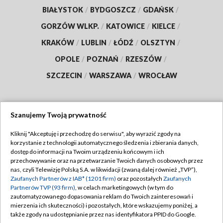
BIAŁYSTOK
/
BYDGOSZCZ
/
GDAŃSK
/
GORZÓW WLKP.
/
KATOWICE
/
KIELCE
/
KRAKÓW
/
LUBLIN
/
ŁÓDŹ
/
OLSZTYN
/
OPOLE
/
POZNAŃ
/
RZESZÓW
/
SZCZECIN
/
WARSZAWA
/
WROCŁAW
Szanujemy Twoją prywatność
Dołącz do nas:
Kliknij "Akceptuję i przechodzę do serwisu", aby wyrazić zgody na
korzystanie z technologii automatycznego śledzenia i zbierania danych,
TVP
dostęp do informacji na Twoim urządzeniu końcowym i ich
Abonament TVP
przechowywanie oraz na przetwarzanie Twoich danych osobowych przez
Regulamin TVP
nas, czyli Telewizję Polską S.A. w likwidacji (zwaną dalej również „TVP”),
Emisja w TVP
Polityka prywatności
Zaufanych Partnerów z IAB* (1201 firm)
oraz pozostałych
Zaufanych
Partnerów TVP (93 firm)
, w celach marketingowych (w tym do
Centrum informacji TVP
Moje zgody
zautomatyzowanego dopasowania reklam do Twoich zainteresowań i
mierzenia ich skuteczności) i pozostałych, które wskazujemy poniżej, a
Naziemna Telewizja Cyfrowa
Pomoc
także zgody na udostępnianie przez nas identyfikatora PPID do Google.