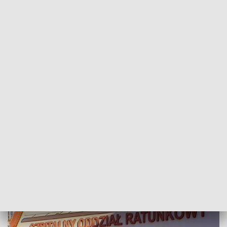
POWRÓT DO
SZCZECIN
TVP REGIONY
Ekonomisci o finansach w służbie
zdrowia
2018-03-15
Sławomir Pankowski /as