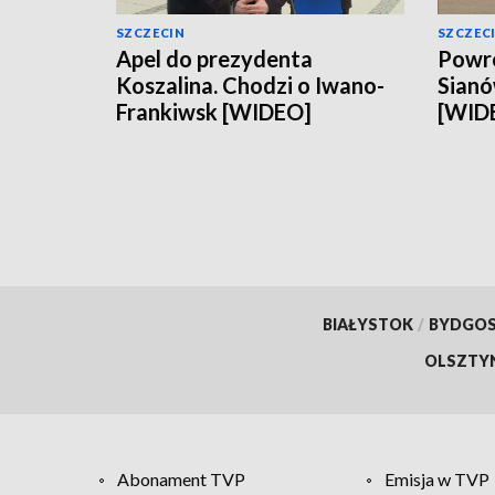
SZCZECIN
SZCZEC
Apel do prezydenta
Powró
Koszalina. Chodzi o Iwano-
Sianó
Frankiwsk [WIDEO]
[WID
BIAŁYSTOK
/
BYDGO
OLSZTY
Abonament TVP
Emisja w TVP