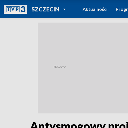
POWRÓT DO
SZCZECIN
Aktualności
Prog
TVP REGIONY
Antysmogowy proj