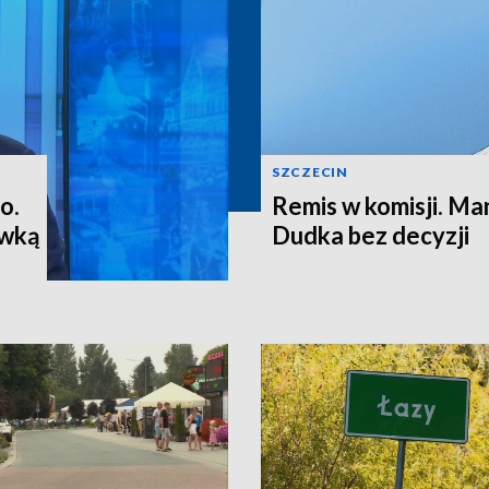
SZCZECIN
o.
Remis w komisji. M
ewką
Dudka bez decyzji