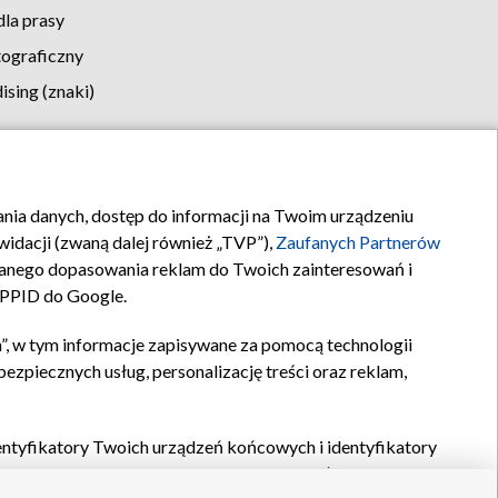
la prasy
tograficzny
sing (znaki)
klamy
Kontakt
rania danych, dostęp do informacji na Twoim urządzeniu
idacji (zwaną dalej również „TVP”),
Zaufanych Partnerów
anego dopasowania reklam do Twoich zainteresowań i
a PPID do Google.
”, w tym informacje zapisywane za pomocą technologii
zpiecznych usług, personalizację treści oraz reklam,
identyfikatory Twoich urządzeń końcowych i identyfikatory
P,
Zaufanych Partnerów z IAB
oraz pozostałych
Zaufanych