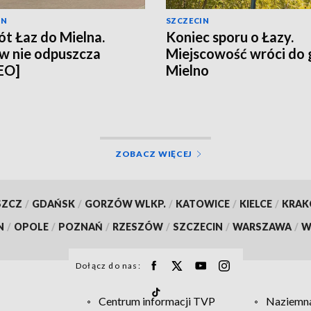
IN
SZCZECIN
t Łaz do Mielna.
Koniec sporu o Łazy.
w nie odpuszcza
Miejscowość wróci do
EO]
Mielno
ZOBACZ WIĘCEJ
SZCZ
/
GDAŃSK
/
GORZÓW WLKP.
/
KATOWICE
/
KIELCE
/
KRA
N
/
OPOLE
/
POZNAŃ
/
RZESZÓW
/
SZCZECIN
/
WARSZAWA
/
W
Dołącz do nas:
Centrum informacji TVP
Naziemna