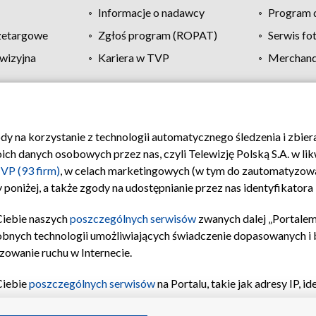
Informacje o nadawcy
Program d
zetargowe
Zgłoś program (ROPAT)
Serwis fo
wizyjna
Kariera w TVP
Merchandi
Polityka prywatności
Moje zgody
Pomoc
Biuro re
ody na korzystanie z technologii automatycznego śledzenia i zbie
 danych osobowych przez nas, czyli Telewizję Polską S.A. w likw
VP (93 firm)
, w celach marketingowych (w tym do zautomatyzow
 poniżej, a także zgody na udostępnianie przez nas identyfikator
Ciebie naszych
poszczególnych serwisów
zwanych dalej „Portalem
obnych technologii umożliwiających świadczenie dopasowanych i be
zowanie ruchu w Internecie.
Ciebie
poszczególnych serwisów
na Portalu, takie jak adresy IP, 
sach Portalu czy historia odwiedzin będą przetwarzane przez TV