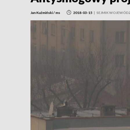
Jan Kuźmiński / ms
2018-03-15
|
SEJMIK WOJEWÓDZ