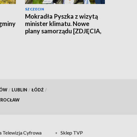
SZCZECIN
Mokradła Pyszka z wizytą
 gminy
minister klimatu. Nowe
plany samorządu [ZDJĘCIA,
WIDEO]
KÓW
/
LUBLIN
/
ŁÓDŹ
/
ROCŁAW
 Telewizja Cyfrowa
Sklep TVP