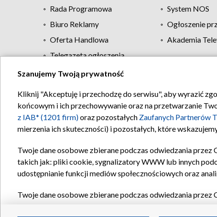
Rada Programowa
System NOS
Biuro Reklamy
Ogłoszenie pr
Oferta Handlowa
Akademia Tele
Telegazeta ogłoszenia
Szanujemy Twoją prywatność
Regulamin TVP
Kliknij "Akceptuję i przechodzę do serwisu", aby wyrazić zg
końcowym i ich przechowywanie oraz na przetwarzanie Twoich
z IAB* (1201 firm)
oraz pozostałych
Zaufanych Partnerów T
mierzenia ich skuteczności) i pozostałych, które wskazujemy
Twoje dane osobowe zbierane podczas odwiedzania przez 
takich jak: pliki cookie, sygnalizatory WWW lub innych pod
udostępnianie funkcji mediów społecznościowych oraz anali
Twoje dane osobowe zbierane podczas odwiedzania przez 
plików cookie, informacje o Twoich wyszukiwaniach w serwi