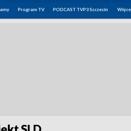
ramy
Program TV
PODCAST TVP3 Szczecin
Więce
ekt SLD