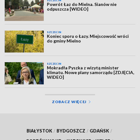
SZCZECIN
Powrót Łaz do Mielna. Sianów nie
odpuszcza [WIDEO]
SZCZECIN
Koniec sporu o Łazy. Miejscowość wróci
do gminy Mielno
SZCZECIN
Mokradła Pyszka z wizytą minister
klimatu. Nowe plany samorządu [ZDJĘCIA,
WIDEO]
ZOBACZ WIĘCEJ
BIAŁYSTOK
/
BYDGOSZCZ
/
GDAŃSK
/