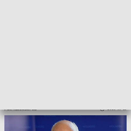
POWRÓT DO
SZCZECIN
TVP REGIONY
Janusz Korwin-Mikke przeciw zmianom
w prawie pracy
2018-03-15
Piotr Rakowski / ms