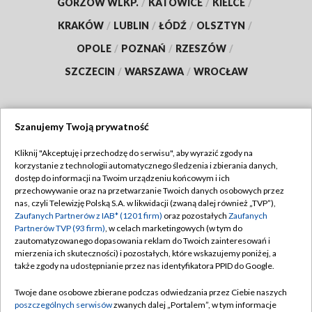
GORZÓW WLKP.
/
KATOWICE
/
KIELCE
/
KRAKÓW
/
LUBLIN
/
ŁÓDŹ
/
OLSZTYN
/
OPOLE
/
POZNAŃ
/
RZESZÓW
/
SZCZECIN
/
WARSZAWA
/
WROCŁAW
Szanujemy Twoją prywatność
Dołącz do nas:
Kliknij "Akceptuję i przechodzę do serwisu", aby wyrazić zgody na
korzystanie z technologii automatycznego śledzenia i zbierania danych,
TVP
dostęp do informacji na Twoim urządzeniu końcowym i ich
Abonament TVP
przechowywanie oraz na przetwarzanie Twoich danych osobowych przez
Regulamin TVP
nas, czyli Telewizję Polską S.A. w likwidacji (zwaną dalej również „TVP”),
Emisja w TVP
Polityka prywatności
Zaufanych Partnerów z IAB* (1201 firm)
oraz pozostałych
Zaufanych
Partnerów TVP (93 firm)
, w celach marketingowych (w tym do
Centrum informacji TVP
Moje zgody
zautomatyzowanego dopasowania reklam do Twoich zainteresowań i
mierzenia ich skuteczności) i pozostałych, które wskazujemy poniżej, a
Naziemna Telewizja Cyfrowa
Pomoc
także zgody na udostępnianie przez nas identyfikatora PPID do Google.
Sklep TVP
Biuro reklamy
Twoje dane osobowe zbierane podczas odwiedzania przez Ciebie naszych
Rada Programowa
Kontakt
poszczególnych serwisów
zwanych dalej „Portalem”, w tym informacje