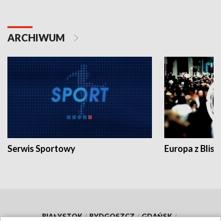
ARCHIWUM
Serwis Sportowy
Europa z Blisk
BIAŁYSTOK
/
BYDGOSZCZ
/
GDAŃSK
/