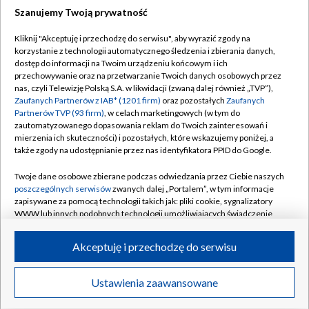
Szanujemy Twoją prywatność
GORZÓW WLKP.
/
KATOWICE
/
KIELCE
/
Kliknij "Akceptuję i przechodzę do serwisu", aby wyrazić zgody na
KRAKÓW
/
LUBLIN
/
ŁÓDŹ
/
OLSZTYN
/
korzystanie z technologii automatycznego śledzenia i zbierania danych,
OPOLE
/
POZNAŃ
/
RZESZÓW
/
dostęp do informacji na Twoim urządzeniu końcowym i ich
przechowywanie oraz na przetwarzanie Twoich danych osobowych przez
SZCZECIN
/
WARSZAWA
/
WROCŁAW
nas, czyli Telewizję Polską S.A. w likwidacji (zwaną dalej również „TVP”),
Zaufanych Partnerów z IAB* (1201 firm)
oraz pozostałych
Zaufanych
Partnerów TVP (93 firm)
, w celach marketingowych (w tym do
zautomatyzowanego dopasowania reklam do Twoich zainteresowań i
mierzenia ich skuteczności) i pozostałych, które wskazujemy poniżej, a
także zgody na udostępnianie przez nas identyfikatora PPID do Google.
Dołącz do nas:
Twoje dane osobowe zbierane podczas odwiedzania przez Ciebie naszych
TVP
poszczególnych serwisów
zwanych dalej „Portalem”, w tym informacje
zapisywane za pomocą technologii takich jak: pliki cookie, sygnalizatory
Abonament TVP
Regulamin TVP
WWW lub innych podobnych technologii umożliwiających świadczenie
Emisja w TVP
dopasowanych i bezpiecznych usług, personalizację treści oraz reklam,
Polityka prywatności
udostępnianie funkcji mediów społecznościowych oraz analizowanie
Akceptuję i przechodzę do serwisu
Centrum informacji TVP
Moje zgody
ruchu w Internecie.
Naziemna Telewizja Cyfrowa
Pomoc
Twoje dane osobowe zbierane podczas odwiedzania przez Ciebie
Ustawienia zaawansowane
poszczególnych serwisów
na Portalu, takie jak adresy IP, identyfikatory
Sklep TVP
Biuro reklamy
Twoich urządzeń końcowych i identyfikatory plików cookie, informacje o