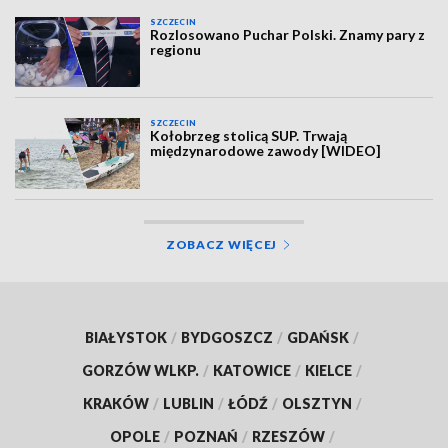
SZCZECIN
Rozlosowano Puchar Polski. Znamy pary z
regionu
SZCZECIN
Kołobrzeg stolicą SUP. Trwają
międzynarodowe zawody [WIDEO]
ZOBACZ WIĘCEJ
BIAŁYSTOK
/
BYDGOSZCZ
/
GDAŃSK
/
GORZÓW WLKP.
/
KATOWICE
/
KIELCE
/
KRAKÓW
/
LUBLIN
/
ŁÓDŹ
/
OLSZTYN
/
OPOLE
/
POZNAŃ
/
RZESZÓW
/