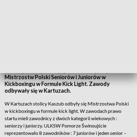
fot. mat. organizatora
Mateusz Niżejewski (KS Alkon Szczecin/Pomorze
Świnoujście) wywalczył pierwsze miejsce podczas
Mistrzostw Polski Seniorów i Juniorów w
Kickboxingu w Formule Kick Light. Zawody
odbywały się w Kartuzach.
W Kartuzach stolicy Kaszub odbyły się Mistrzostwa Polski
w kickboxingu w formule kick light. W zawodach prawo
startu mieli zawodnicy z dwóch kategorii wiekowych :
seniorzy i juniorzy. ULKSW Pomorze Świnoujście
reprezentowało 8 zawodników : 7 juniorów i jeden senior –