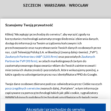
SZCZECIN
/
WARSZAWA
/
WROCŁAW
Szanujemy Twoją prywatność
Dołącz do nas:
Kliknij "Akceptuję i przechodzę do serwisu", aby wyrazić zgody na
korzystanie z technologii automatycznego śledzenia i zbierania danych,
TVP
dostęp do informacji na Twoim urządzeniu końcowym i ich
Abonament TVP
przechowywanie oraz na przetwarzanie Twoich danych osobowych przez
Regulamin TVP
nas, czyli Telewizję Polską S.A. w likwidacji (zwaną dalej również „TVP”),
Emisja w TVP
Polityka prywatności
Zaufanych Partnerów z IAB* (1201 firm)
oraz pozostałych
Zaufanych
Partnerów TVP (93 firm)
, w celach marketingowych (w tym do
Centrum informacji TVP
Moje zgody
zautomatyzowanego dopasowania reklam do Twoich zainteresowań i
mierzenia ich skuteczności) i pozostałych, które wskazujemy poniżej, a
Naziemna Telewizja Cyfrowa
Pomoc
także zgody na udostępnianie przez nas identyfikatora PPID do Google.
Sklep TVP
Biuro reklamy
Twoje dane osobowe zbierane podczas odwiedzania przez Ciebie naszych
Rada Programowa
Kontakt
poszczególnych serwisów
zwanych dalej „Portalem”, w tym informacje
zapisywane za pomocą technologii takich jak: pliki cookie, sygnalizatory
System NOS
WWW lub innych podobnych technologii umożliwiających świadczenie
dopasowanych i bezpiecznych usług, personalizację treści oraz reklam,
Informacje o nadawcy
Kanały
udostępnianie funkcji mediów społecznościowych oraz analizowanie
Akceptuję i przechodzę do serwisu
ruchu w Internecie.