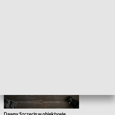
Z indeksem w ręku
Droga po suk
HISTORIA
Dawny Szczecin w obiektywie