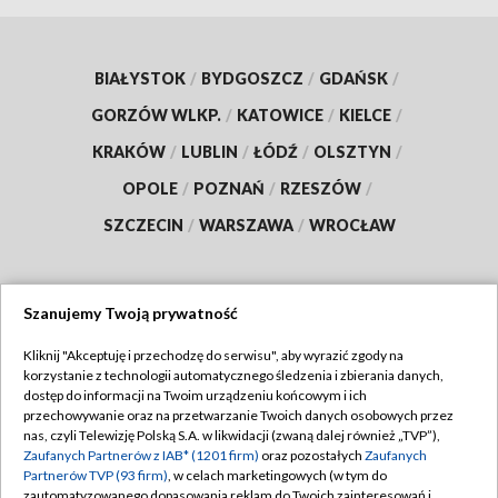
BIAŁYSTOK
/
BYDGOSZCZ
/
GDAŃSK
/
GORZÓW WLKP.
/
KATOWICE
/
KIELCE
/
KRAKÓW
/
LUBLIN
/
ŁÓDŹ
/
OLSZTYN
/
OPOLE
/
POZNAŃ
/
RZESZÓW
/
SZCZECIN
/
WARSZAWA
/
WROCŁAW
Szanujemy Twoją prywatność
Dołącz do nas:
Kliknij "Akceptuję i przechodzę do serwisu", aby wyrazić zgody na
korzystanie z technologii automatycznego śledzenia i zbierania danych,
TVP
dostęp do informacji na Twoim urządzeniu końcowym i ich
Abonament TVP
przechowywanie oraz na przetwarzanie Twoich danych osobowych przez
Regulamin TVP
nas, czyli Telewizję Polską S.A. w likwidacji (zwaną dalej również „TVP”),
Emisja w TVP
Polityka prywatności
Zaufanych Partnerów z IAB* (1201 firm)
oraz pozostałych
Zaufanych
Partnerów TVP (93 firm)
, w celach marketingowych (w tym do
Centrum informacji TVP
Moje zgody
zautomatyzowanego dopasowania reklam do Twoich zainteresowań i