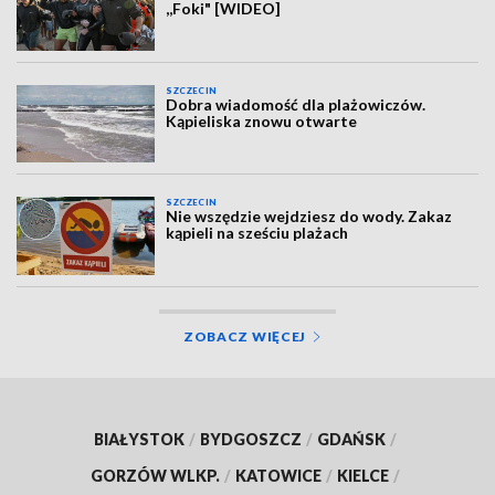
,,Foki" [WIDEO]
SZCZECIN
Dobra wiadomość dla plażowiczów.
Kąpieliska znowu otwarte
SZCZECIN
Nie wszędzie wejdziesz do wody. Zakaz
kąpieli na sześciu plażach
ZOBACZ WIĘCEJ
BIAŁYSTOK
/
BYDGOSZCZ
/
GDAŃSK
/
GORZÓW WLKP.
/
KATOWICE
/
KIELCE
/