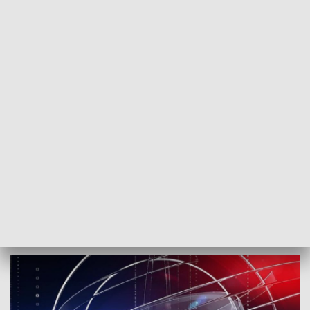
POWRÓT DO
SZCZECIN
TVP REGIONY
Zaczynamy o 7:30
2018-03-15
ms