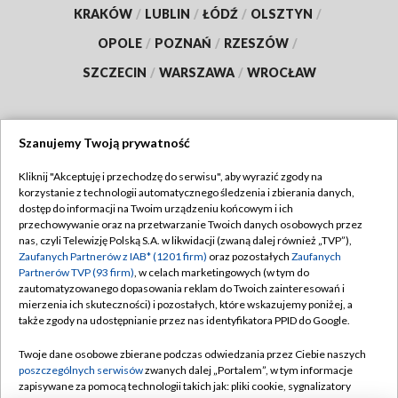
KRAKÓW
/
LUBLIN
/
ŁÓDŹ
/
OLSZTYN
/
OPOLE
/
POZNAŃ
/
RZESZÓW
/
SZCZECIN
/
WARSZAWA
/
WROCŁAW
Szanujemy Twoją prywatność
Dołącz do nas:
Kliknij "Akceptuję i przechodzę do serwisu", aby wyrazić zgody na
korzystanie z technologii automatycznego śledzenia i zbierania danych,
TVP
dostęp do informacji na Twoim urządzeniu końcowym i ich
Abonament TVP
przechowywanie oraz na przetwarzanie Twoich danych osobowych przez
Regulamin TVP
nas, czyli Telewizję Polską S.A. w likwidacji (zwaną dalej również „TVP”),
Emisja w TVP
Polityka prywatności
Zaufanych Partnerów z IAB* (1201 firm)
oraz pozostałych
Zaufanych
Partnerów TVP (93 firm)
, w celach marketingowych (w tym do
Centrum informacji TVP
Moje zgody
zautomatyzowanego dopasowania reklam do Twoich zainteresowań i
mierzenia ich skuteczności) i pozostałych, które wskazujemy poniżej, a
Naziemna Telewizja Cyfrowa
Pomoc
także zgody na udostępnianie przez nas identyfikatora PPID do Google.
Sklep TVP
Biuro reklamy
Twoje dane osobowe zbierane podczas odwiedzania przez Ciebie naszych
Rada Programowa
Kontakt
poszczególnych serwisów
zwanych dalej „Portalem”, w tym informacje
zapisywane za pomocą technologii takich jak: pliki cookie, sygnalizatory
System NOS