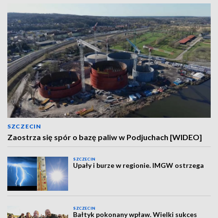
SZCZECIN
Zaostrza się spór o bazę paliw w Podjuchach [WIDEO]
SZCZECIN
Upały i burze w regionie. IMGW ostrzega
SZCZECIN
Bałtyk pokonany wpław. Wielki sukces