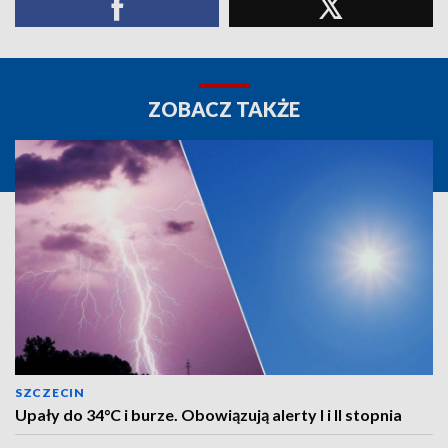
ZOBACZ TAKŻE
SZCZECIN
Upały do 34°C i burze. Obowiązują alerty I i II stopnia