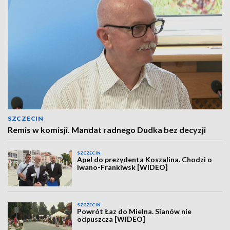
SZCZECIN
Remis w komisji. Mandat radnego Dudka bez decyzji
SZCZECIN
Apel do prezydenta Koszalina. Chodzi o
Iwano-Frankiwsk [WIDEO]
SZCZECIN
Powrót Łaz do Mielna. Sianów nie
odpuszcza [WIDEO]