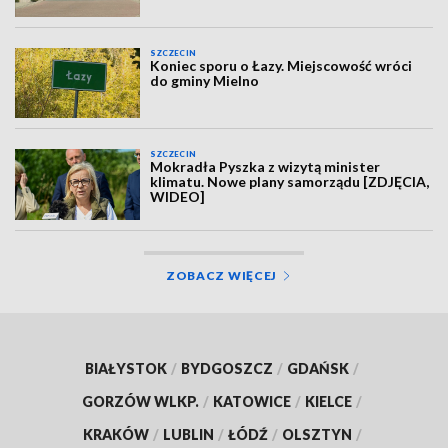
SZCZECIN
Koniec sporu o Łazy. Miejscowość wróci
do gminy Mielno
SZCZECIN
Mokradła Pyszka z wizytą minister
klimatu. Nowe plany samorządu [ZDJĘCIA,
WIDEO]
ZOBACZ WIĘCEJ
BIAŁYSTOK
/
BYDGOSZCZ
/
GDAŃSK
/
GORZÓW WLKP.
/
KATOWICE
/
KIELCE
/
KRAKÓW
/
LUBLIN
/
ŁÓDŹ
/
OLSZTYN
/