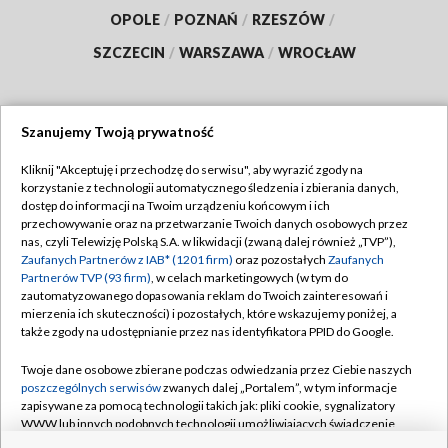
OPOLE
/
POZNAŃ
/
RZESZÓW
/
SZCZECIN
/
WARSZAWA
/
WROCŁAW
Szanujemy Twoją prywatność
Dołącz do nas:
Kliknij "Akceptuję i przechodzę do serwisu", aby wyrazić zgody na
korzystanie z technologii automatycznego śledzenia i zbierania danych,
TVP
dostęp do informacji na Twoim urządzeniu końcowym i ich
Abonament TVP
przechowywanie oraz na przetwarzanie Twoich danych osobowych przez
Regulamin TVP
nas, czyli Telewizję Polską S.A. w likwidacji (zwaną dalej również „TVP”),
Emisja w TVP
Polityka prywatności
Zaufanych Partnerów z IAB* (1201 firm)
oraz pozostałych
Zaufanych
Partnerów TVP (93 firm)
, w celach marketingowych (w tym do
Centrum informacji TVP
Moje zgody
zautomatyzowanego dopasowania reklam do Twoich zainteresowań i
mierzenia ich skuteczności) i pozostałych, które wskazujemy poniżej, a
Naziemna Telewizja Cyfrowa
Pomoc
także zgody na udostępnianie przez nas identyfikatora PPID do Google.
Sklep TVP
Biuro reklamy
Twoje dane osobowe zbierane podczas odwiedzania przez Ciebie naszych
Rada Programowa
Kontakt
poszczególnych serwisów
zwanych dalej „Portalem”, w tym informacje
zapisywane za pomocą technologii takich jak: pliki cookie, sygnalizatory
System NOS
WWW lub innych podobnych technologii umożliwiających świadczenie
dopasowanych i bezpiecznych usług, personalizację treści oraz reklam,