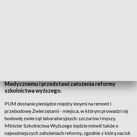
TVP3 Szczecin
Wicepremier, minister nauki i szkolnictwa wyższego
w Szczecinie. Jarosław Gowin przekaże pieniądze na
inwestycje Pomorskiemu Uniwersytetowi
Medycznemu i przedstawi założenia reformy
szkolnictwa wyższego.
PUM dostanie pieniądze między innymi na remont i
przebudowę Zwierzętarni - miejsca, w którym prowadzi się
hodowlę zwierząt laboratoryjnych: szczurów i myszy.
Minister Szkolnictwa Wyższego będzie mówić także o
najważniejszych założeniach reformy, zgodnie z którą nacisk