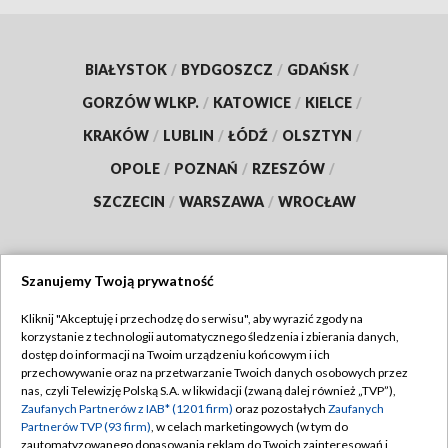
BIAŁYSTOK
/
BYDGOSZCZ
/
GDAŃSK
/
GORZÓW WLKP.
/
KATOWICE
/
KIELCE
/
KRAKÓW
/
LUBLIN
/
ŁÓDŹ
/
OLSZTYN
/
OPOLE
/
POZNAŃ
/
RZESZÓW
/
SZCZECIN
/
WARSZAWA
/
WROCŁAW
Szanujemy Twoją prywatność
Dołącz do nas:
Kliknij "Akceptuję i przechodzę do serwisu", aby wyrazić zgody na
korzystanie z technologii automatycznego śledzenia i zbierania danych,
TVP
dostęp do informacji na Twoim urządzeniu końcowym i ich
Abonament TVP
przechowywanie oraz na przetwarzanie Twoich danych osobowych przez
Regulamin TVP
nas, czyli Telewizję Polską S.A. w likwidacji (zwaną dalej również „TVP”),
Emisja w TVP
Polityka prywatności
Zaufanych Partnerów z IAB* (1201 firm)
oraz pozostałych
Zaufanych
Partnerów TVP (93 firm)
, w celach marketingowych (w tym do
Centrum informacji TVP
Moje zgody
zautomatyzowanego dopasowania reklam do Twoich zainteresowań i