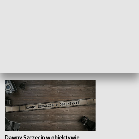
Z indeksem w ręku
Droga po suk
HISTORIA
Dawny Szczecin w obiektywie