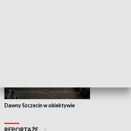
Z indeksem w ręku
Droga po suk
HISTORIA
Dawny Szczecin w obiektywie
REPORTAŻE