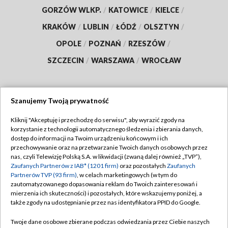
GORZÓW WLKP.
/
KATOWICE
/
KIELCE
/
KRAKÓW
/
LUBLIN
/
ŁÓDŹ
/
OLSZTYN
/
OPOLE
/
POZNAŃ
/
RZESZÓW
/
SZCZECIN
/
WARSZAWA
/
WROCŁAW
Szanujemy Twoją prywatność
Dołącz do nas:
Kliknij "Akceptuję i przechodzę do serwisu", aby wyrazić zgody na
korzystanie z technologii automatycznego śledzenia i zbierania danych,
TVP
dostęp do informacji na Twoim urządzeniu końcowym i ich
Abonament TVP
przechowywanie oraz na przetwarzanie Twoich danych osobowych przez
Regulamin TVP
nas, czyli Telewizję Polską S.A. w likwidacji (zwaną dalej również „TVP”),
Emisja w TVP
Polityka prywatności
Zaufanych Partnerów z IAB* (1201 firm)
oraz pozostałych
Zaufanych
Partnerów TVP (93 firm)
, w celach marketingowych (w tym do
Centrum informacji TVP
Moje zgody
zautomatyzowanego dopasowania reklam do Twoich zainteresowań i
mierzenia ich skuteczności) i pozostałych, które wskazujemy poniżej, a
Naziemna Telewizja Cyfrowa
Pomoc
także zgody na udostępnianie przez nas identyfikatora PPID do Google.
Sklep TVP
Biuro reklamy
Twoje dane osobowe zbierane podczas odwiedzania przez Ciebie naszych