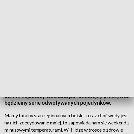
fot. TVP3 SZCZECIN
W minioną niedzielę pięknie zaświeciło nam słonko -
i aż trudno uwierzyć, że szykujemy się właśnie na
kolejny atak zimy. A ten niemiłosiernie torpeduje
rozgrywanie spotkań piłkarskich lig od drugiej w
dół. W najbliższy weekend po raz kolejny przeżywać
będziemy serie odwoływanych pojedynków.
Mamy fatalny stan regionalnych boisk - teraz choć wody jest
na nich zdecydowanie mniej, to zapowiada nam się weekend z
minusowymi temperaturami. W II lidze w trosce o zdrowie