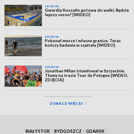
SZCZECIN
Gwardia Koszalin gotowa do walki. Będzie
lepszy sezon? [WIDEO]
SZCZECIN
Pokonał morze i własne granice. Teraz
kończy badania w szpitalu [WIDEO]
SZCZECIN
Jonathan Milan triumfował w Szczecinie.
Tłumy na trasie Tour de Pologne [WIDEO,
ZDJĘCIA]
ZOBACZ WIĘCEJ
BIAŁYSTOK
/
BYDGOSZCZ
/
GDAŃSK
/