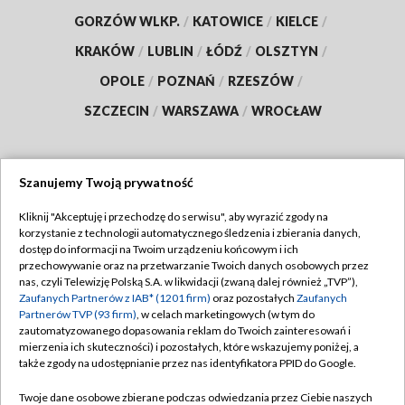
GORZÓW WLKP.
/
KATOWICE
/
KIELCE
/
KRAKÓW
/
LUBLIN
/
ŁÓDŹ
/
OLSZTYN
/
OPOLE
/
POZNAŃ
/
RZESZÓW
/
SZCZECIN
/
WARSZAWA
/
WROCŁAW
Szanujemy Twoją prywatność
Dołącz do nas:
Kliknij "Akceptuję i przechodzę do serwisu", aby wyrazić zgody na
korzystanie z technologii automatycznego śledzenia i zbierania danych,
TVP
dostęp do informacji na Twoim urządzeniu końcowym i ich
Abonament TVP
przechowywanie oraz na przetwarzanie Twoich danych osobowych przez
Regulamin TVP
nas, czyli Telewizję Polską S.A. w likwidacji (zwaną dalej również „TVP”),
Emisja w TVP
Polityka prywatności
Zaufanych Partnerów z IAB* (1201 firm)
oraz pozostałych
Zaufanych
Partnerów TVP (93 firm)
, w celach marketingowych (w tym do
Centrum informacji TVP
Moje zgody
zautomatyzowanego dopasowania reklam do Twoich zainteresowań i
mierzenia ich skuteczności) i pozostałych, które wskazujemy poniżej, a
Naziemna Telewizja Cyfrowa
Pomoc
także zgody na udostępnianie przez nas identyfikatora PPID do Google.
Sklep TVP
Biuro reklamy
Twoje dane osobowe zbierane podczas odwiedzania przez Ciebie naszych