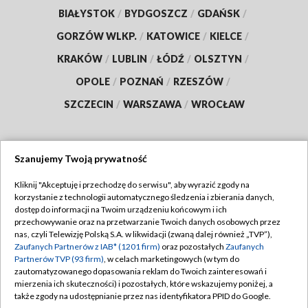
BIAŁYSTOK
/
BYDGOSZCZ
/
GDAŃSK
/
GORZÓW WLKP.
/
KATOWICE
/
KIELCE
/
KRAKÓW
/
LUBLIN
/
ŁÓDŹ
/
OLSZTYN
/
OPOLE
/
POZNAŃ
/
RZESZÓW
/
SZCZECIN
/
WARSZAWA
/
WROCŁAW
Szanujemy Twoją prywatność
Dołącz do nas:
Kliknij "Akceptuję i przechodzę do serwisu", aby wyrazić zgody na
korzystanie z technologii automatycznego śledzenia i zbierania danych,
TVP
dostęp do informacji na Twoim urządzeniu końcowym i ich
Abonament TVP
przechowywanie oraz na przetwarzanie Twoich danych osobowych przez
Regulamin TVP
nas, czyli Telewizję Polską S.A. w likwidacji (zwaną dalej również „TVP”),
Emisja w TVP
Polityka prywatności
Zaufanych Partnerów z IAB* (1201 firm)
oraz pozostałych
Zaufanych
Partnerów TVP (93 firm)
, w celach marketingowych (w tym do
Centrum informacji TVP
Moje zgody
zautomatyzowanego dopasowania reklam do Twoich zainteresowań i
mierzenia ich skuteczności) i pozostałych, które wskazujemy poniżej, a
Naziemna Telewizja Cyfrowa
Pomoc
także zgody na udostępnianie przez nas identyfikatora PPID do Google.