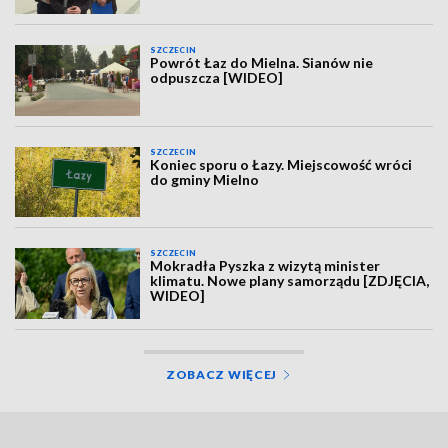
SZCZECIN
Powrót Łaz do Mielna. Sianów nie
odpuszcza [WIDEO]
SZCZECIN
Koniec sporu o Łazy. Miejscowość wróci
do gminy Mielno
SZCZECIN
Mokradła Pyszka z wizytą minister
klimatu. Nowe plany samorządu [ZDJĘCIA,
WIDEO]
ZOBACZ WIĘCEJ