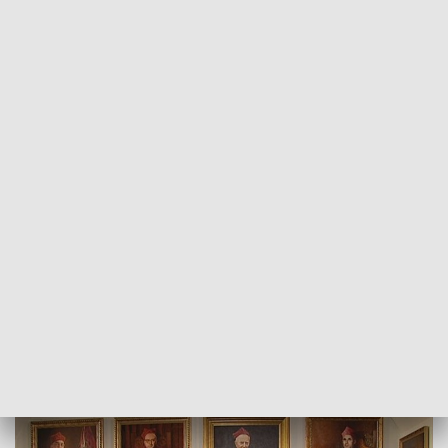
POWRÓT DO
SZCZECIN
TVP REGIONY
Deszcz pieniędzy dla szczecińskich
uczelni
2018-03-16
Izabela Kozdraś / kb