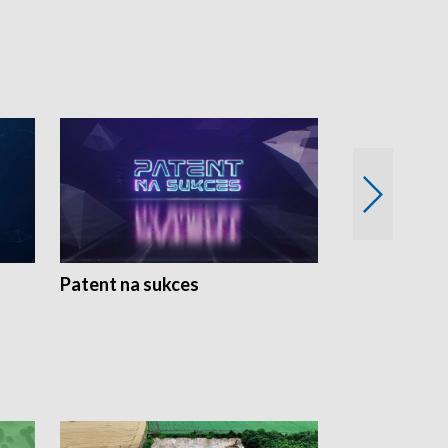
Patent na sukces
Rolnictwo w 