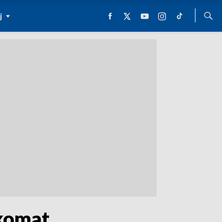
j
nkomat