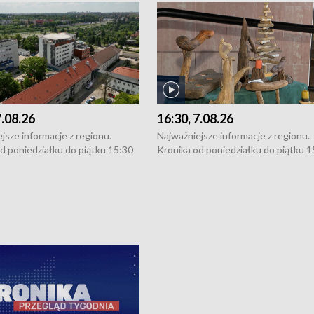
7.08.26
16:30, 7.08.26
jsze informacje z regionu.
Najważniejsze informacje z regionu.
d poniedziałku do piątku 15:30
Kronika od poniedziałku do piątku 1
16:30 (+ rozmowa), 18:30, 21:30.
(flesz), 16:30 (+ rozmowa), 18:30, 21
y i święta 15:30 i 16:30
W weekendy i święta 15:30 i 16:30
8:30 i 21:30. Dziennikarze czekają
(flesz), 18:30 i 21:30. Dziennikarze c
a zgłoszenia: Szczecin - tel. 91-
na Państwa zgłoszenia: Szczecin - te
0, Koszalin - tel. 94-34-50-054,
4 8-10-400, Koszalin - tel. 94-34-50
ronika@tvp.pl.
e-mail: kronika@tvp.pl.