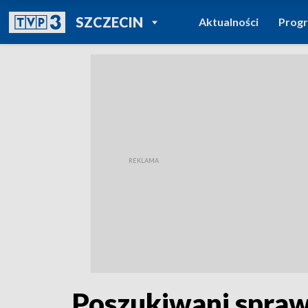
POWRÓT DO
SZCZECIN
Aktualności
Prog
TVP REGIONY
Poszukiwani spraw