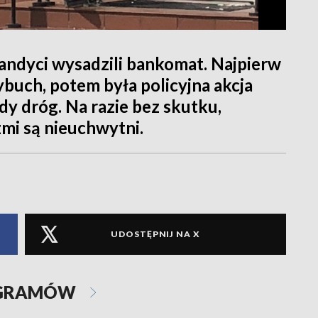
andyci wysadzili bankomat. Najpierw
buch, potem była policyjna akcja
dy dróg. Na razie bez skutku,
zmi są nieuchwytni.
UDOSTĘPNIJ NA X
OGRAMÓW