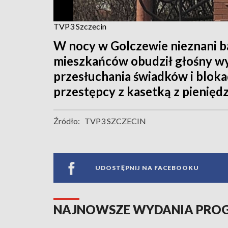
TVP3 Szczecin
W nocy w Golczewie nieznani b
mieszkańców obudził głośny wy
przesłuchania świadków i bloka
przestępcy z kasetką z pienięd
Źródło:
TVP3 SZCZECIN
UDOSTĘPNIJ NA FACEBOOKU
NAJNOWSZE WYDANIA PR