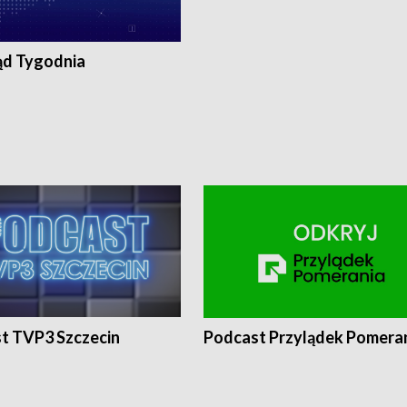
ąd Tygodnia
t TVP3 Szczecin
Podcast Przylądek Pomera