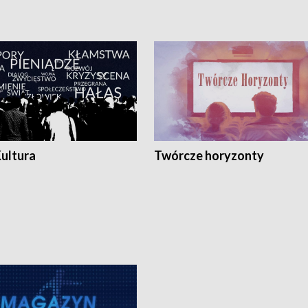
Kultura
Twórcze horyzonty