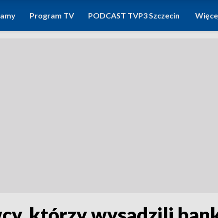
ramy
Program TV
PODCAST TVP3 Szczecin
Więce
cy, którzy wysadzili ba