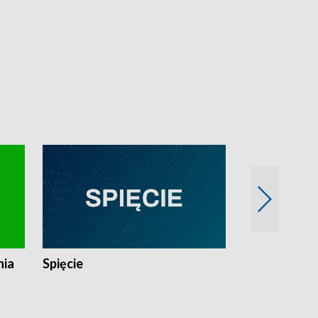
nia
Spięcie
Niedziałkow