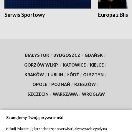
Serwis Sportowy
Europa z Blisk
BIAŁYSTOK
/
BYDGOSZCZ
/
GDAŃSK
/
GORZÓW WLKP.
/
KATOWICE
/
KIELCE
/
KRAKÓW
/
LUBLIN
/
ŁÓDŹ
/
OLSZTYN
/
OPOLE
/
POZNAŃ
/
RZESZÓW
/
SZCZECIN
/
WARSZAWA
/
WROCŁAW
Szanujemy Twoją prywatność
Dołącz do nas:
Kliknij "Akceptuję i przechodzę do serwisu", aby wyrazić zgody na