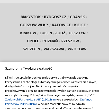
BIAŁYSTOK
/
BYDGOSZCZ
/
GDAŃSK
/
GORZÓW WLKP.
/
KATOWICE
/
KIELCE
/
KRAKÓW
/
LUBLIN
/
ŁÓDŹ
/
OLSZTYN
/
OPOLE
/
POZNAŃ
/
RZESZÓW
/
SZCZECIN
/
WARSZAWA
/
WROCŁAW
Szanujemy Twoją prywatność
Dołącz do nas:
Kliknij "Akceptuję i przechodzę do serwisu", aby wyrazić zgody na
korzystanie z technologii automatycznego śledzenia i zbierania danych,
TVP
dostęp do informacji na Twoim urządzeniu końcowym i ich
Abonament TVP
przechowywanie oraz na przetwarzanie Twoich danych osobowych przez
Regulamin TVP
nas, czyli Telewizję Polską S.A. w likwidacji (zwaną dalej również „TVP”),
Emisja w TVP
Polityka prywatności
Zaufanych Partnerów z IAB* (1201 firm)
oraz pozostałych
Zaufanych
Partnerów TVP (93 firm)
, w celach marketingowych (w tym do
Centrum informacji TVP
Moje zgody
zautomatyzowanego dopasowania reklam do Twoich zainteresowań i