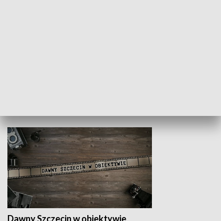
Z indeksem w ręku
Droga po suk
HISTORIA
Dawny Szczecin w obiektywie