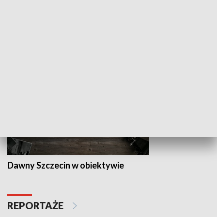
Z indeksem w ręku
Droga po suk
HISTORIA
Dawny Szczecin w obiektywie
REPORTAŻE