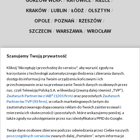
GORZÓW WLKP.
/
KATOWICE
/
KIELCE
/
KRAKÓW
/
LUBLIN
/
ŁÓDŹ
/
OLSZTYN
/
OPOLE
/
POZNAŃ
/
RZESZÓW
/
SZCZECIN
/
WARSZAWA
/
WROCŁAW
Szanujemy Twoją prywatność
Dołącz do nas:
Kliknij "Akceptuję i przechodzę do serwisu", aby wyrazić zgody na
korzystanie z technologii automatycznego śledzenia i zbierania danych,
TVP
dostęp do informacji na Twoim urządzeniu końcowym i ich
Abonament TVP
przechowywanie oraz na przetwarzanie Twoich danych osobowych przez
Regulamin TVP
nas, czyli Telewizję Polską S.A. w likwidacji (zwaną dalej również „TVP”),
Emisja w TVP
Polityka prywatności
Zaufanych Partnerów z IAB* (1201 firm)
oraz pozostałych
Zaufanych
Partnerów TVP (93 firm)
, w celach marketingowych (w tym do
Centrum informacji TVP
Moje zgody
zautomatyzowanego dopasowania reklam do Twoich zainteresowań i
mierzenia ich skuteczności) i pozostałych, które wskazujemy poniżej, a
Naziemna Telewizja Cyfrowa
Pomoc
także zgody na udostępnianie przez nas identyfikatora PPID do Google.
Sklep TVP
Biuro reklamy
Twoje dane osobowe zbierane podczas odwiedzania przez Ciebie naszych
Rada Programowa
Kontakt
poszczególnych serwisów
zwanych dalej „Portalem”, w tym informacje