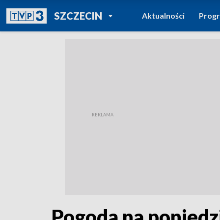
POWRÓT DO
SZCZECIN
Aktualności
Prog
TVP REGIONY
Pogoda na poniedzi