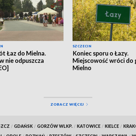
IN
SZCZECIN
t Łaz do Mielna.
Koniec sporu o Łazy.
w nie odpuszcza
Miejscowość wróci do
EO]
Mielno
ZOBACZ WIĘCEJ
SZCZ
/
GDAŃSK
/
GORZÓW WLKP.
/
KATOWICE
/
KIELCE
/
KRA