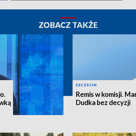
ZOBACZ TAKŻE
SZCZECIN
o.
Remis w komisji. M
ewką
Dudka bez decyzji