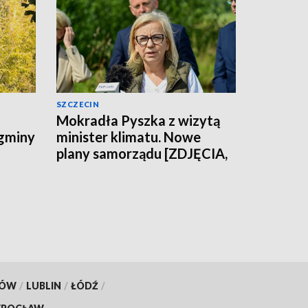
SZCZECIN
Mokradła Pyszka z wizytą
 gminy
minister klimatu. Nowe
plany samorządu [ZDJĘCIA,
WIDEO]
KÓW
/
LUBLIN
/
ŁÓDŹ
/