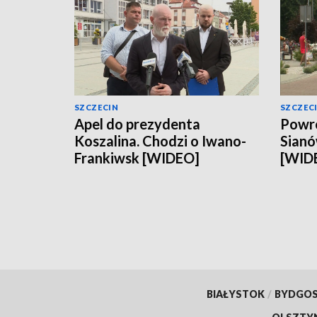
SZCZECIN
SZCZEC
Apel do prezydenta
Powró
Koszalina. Chodzi o Iwano-
Sianó
Frankiwsk [WIDEO]
[WID
BIAŁYSTOK
/
BYDGO