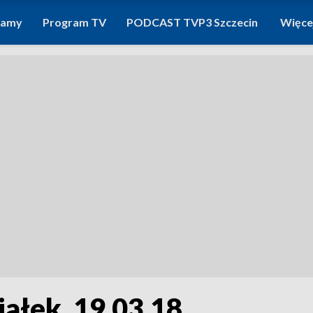
ramy
Program TV
PODCAST TVP3 Szczecin
Więce
ałek, 19.03.18