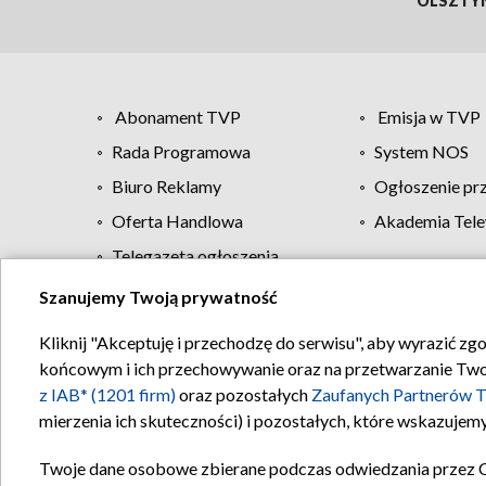
OLSZTY
Abonament TVP
Emisja w TVP
Rada Programowa
System NOS
Biuro Reklamy
Ogłoszenie pr
Oferta Handlowa
Akademia Tele
Telegazeta ogłoszenia
Szanujemy Twoją prywatność
Regulamin TVP
Kliknij "Akceptuję i przechodzę do serwisu", aby wyrazić zg
końcowym i ich przechowywanie oraz na przetwarzanie Twoich
z IAB* (1201 firm)
oraz pozostałych
Zaufanych Partnerów T
mierzenia ich skuteczności) i pozostałych, które wskazujemy
Twoje dane osobowe zbierane podczas odwiedzania przez 