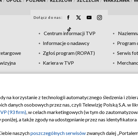
N
/
OPOLE
/
POZNAŃ
/
RZESZÓW
/
SZCZECIN
/
WARSZAWA
/
W
Dołącz do nas:
Centrum informacji TVP
Naziemna
Informacje o nadawcy
Program d
zetargowe
Zgłoś program (ROPAT)
Serwis fo
wizyjna
Kariera w TVP
Merchandi
Polityka prywatności
Moje zgody
Pomoc
Biuro re
ody na korzystanie z technologii automatycznego śledzenia i zbie
 danych osobowych przez nas, czyli Telewizję Polską S.A. w likw
VP (93 firm)
, w celach marketingowych (w tym do zautomatyzow
 poniżej, a także zgody na udostępnianie przez nas identyfikator
Ciebie naszych
poszczególnych serwisów
zwanych dalej „Portalem