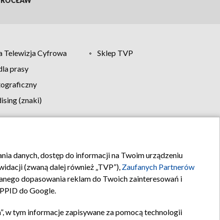
ROCŁAW
 Telewizja Cyfrowa
Sklep TVP
la prasy
tograficzny
sing (znaki)
klamy
Kontakt
rania danych, dostęp do informacji na Twoim urządzeniu
idacji (zwaną dalej również „TVP”),
Zaufanych Partnerów
anego dopasowania reklam do Twoich zainteresowań i
a PPID do Google.
”, w tym informacje zapisywane za pomocą technologii