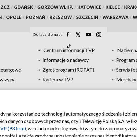
SZCZ
/
GDAŃSK
/
GORZÓW WLKP.
/
KATOWICE
/
KIELCE
/
KRA
N
/
OPOLE
/
POZNAŃ
/
RZESZÓW
/
SZCZECIN
/
WARSZAWA
/
W
Dołącz do nas:
Centrum informacji TVP
Naziemna
Informacje o nadawcy
Program d
zetargowe
Zgłoś program (ROPAT)
Serwis fo
wizyjna
Kariera w TVP
Merchandi
Polityka prywatności
Moje zgody
Pomoc
Biuro re
ody na korzystanie z technologii automatycznego śledzenia i zbie
 danych osobowych przez nas, czyli Telewizję Polską S.A. w likw
VP (93 firm)
, w celach marketingowych (w tym do zautomatyzow
 poniżej, a także zgody na udostępnianie przez nas identyfikator