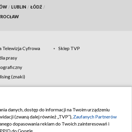
KÓW
/
LUBLIN
/
ŁÓDŹ
/
ROCŁAW
 Telewizja Cyfrowa
Sklep TVP
la prasy
tograficzny
sing (znaki)
klamy
Kontakt
rania danych, dostęp do informacji na Twoim urządzeniu
idacji (zwaną dalej również „TVP”),
Zaufanych Partnerów
anego dopasowania reklam do Twoich zainteresowań i
a PPID do Google.