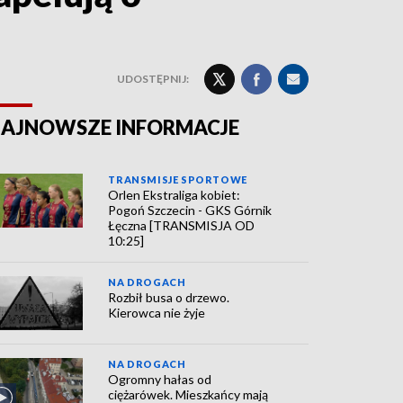
UDOSTĘPNIJ:
AJNOWSZE INFORMACJE
TRANSMISJE SPORTOWE
Orlen Ekstraliga kobiet:
Pogoń Szczecin - GKS Górnik
Łęczna [TRANSMISJA OD
10:25]
NA DROGACH
Rozbił busa o drzewo.
Kierowca nie żyje
NA DROGACH
Ogromny hałas od
ciężarówek. Mieszkańcy mają