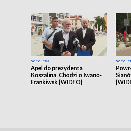
SZCZECIN
SZCZEC
Apel do prezydenta
Powró
Koszalina. Chodzi o Iwano-
Sianó
Frankiwsk [WIDEO]
[WID