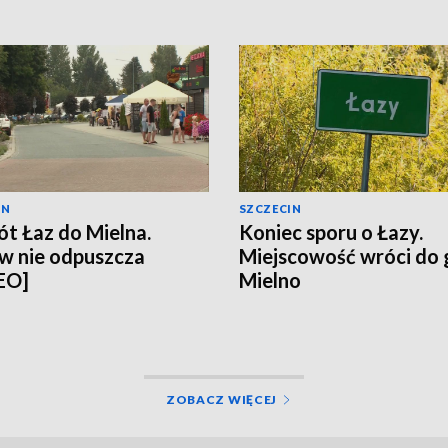
IN
SZCZECIN
t Łaz do Mielna.
Koniec sporu o Łazy.
w nie odpuszcza
Miejscowość wróci do
EO]
Mielno
ZOBACZ WIĘCEJ