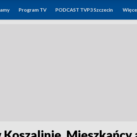
ramy
Program TV
PODCAST TVP3 Szczecin
Więce
Koszalinie. Mieszkańcy 