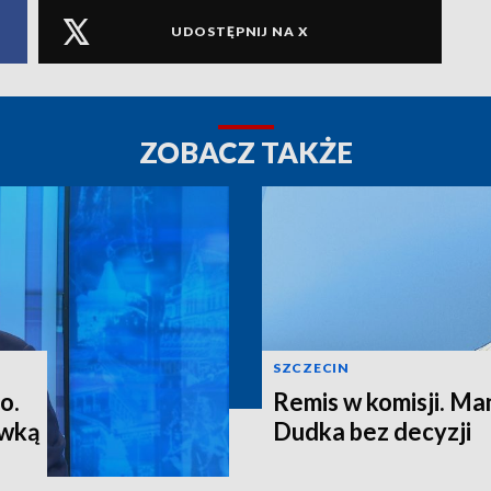
UDOSTĘPNIJ NA X
ZOBACZ TAKŻE
SZCZECIN
o.
Remis w komisji. M
ewką
Dudka bez decyzji