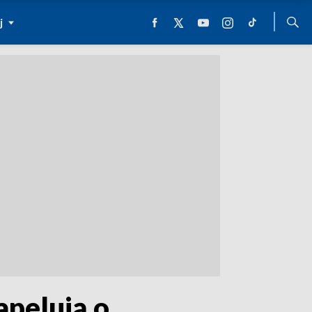
j
apelują o