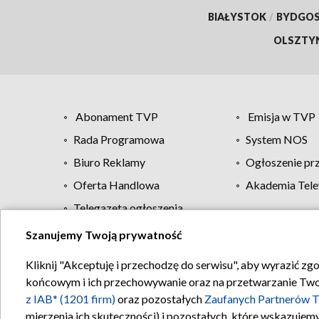
BIAŁYSTOK
/
BYDGO
OLSZTY
Abonament TVP
Emisja w TVP
Rada Programowa
System NOS
Biuro Reklamy
Ogłoszenie pr
Oferta Handlowa
Akademia Tele
Telegazeta ogłoszenia
Szanujemy Twoją prywatność
Regulamin TVP
Kliknij "Akceptuję i przechodzę do serwisu", aby wyrazić zg
końcowym i ich przechowywanie oraz na przetwarzanie Twoich
z IAB* (1201 firm)
oraz pozostałych
Zaufanych Partnerów T
mierzenia ich skuteczności) i pozostałych, które wskazujemy