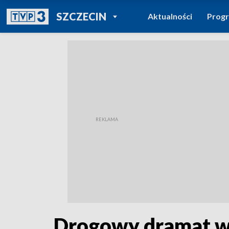
POWRÓT DO
SZCZECIN
Aktualności
Prog
TVP REGIONY
Drogowy dramat w 