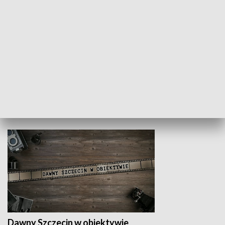
Z indeksem w ręku
Droga po suk
HISTORIA
Dawny Szczecin w obiektywie