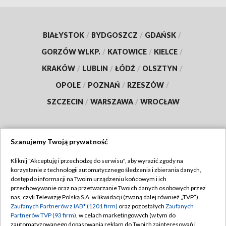
BIAŁYSTOK
/
BYDGOSZCZ
/
GDAŃSK
/
GORZÓW WLKP.
/
KATOWICE
/
KIELCE
/
KRAKÓW
/
LUBLIN
/
ŁÓDŹ
/
OLSZTYN
/
OPOLE
/
POZNAŃ
/
RZESZÓW
/
SZCZECIN
/
WARSZAWA
/
WROCŁAW
Szanujemy Twoją prywatność
Dołącz do nas:
Kliknij "Akceptuję i przechodzę do serwisu", aby wyrazić zgody na
korzystanie z technologii automatycznego śledzenia i zbierania danych,
TVP
dostęp do informacji na Twoim urządzeniu końcowym i ich
Abonament TVP
przechowywanie oraz na przetwarzanie Twoich danych osobowych przez
Regulamin TVP
nas, czyli Telewizję Polską S.A. w likwidacji (zwaną dalej również „TVP”),
Emisja w TVP
Polityka prywatności
Zaufanych Partnerów z IAB* (1201 firm)
oraz pozostałych
Zaufanych
Partnerów TVP (93 firm)
, w celach marketingowych (w tym do
Centrum informacji TVP
Moje zgody
zautomatyzowanego dopasowania reklam do Twoich zainteresowań i