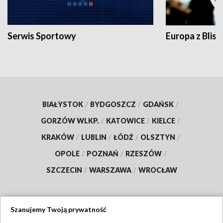
Serwis Sportowy
Europa z Blisk
BIAŁYSTOK
/
BYDGOSZCZ
/
GDAŃSK
/
GORZÓW WLKP.
/
KATOWICE
/
KIELCE
/
KRAKÓW
/
LUBLIN
/
ŁÓDŹ
/
OLSZTYN
/
OPOLE
/
POZNAŃ
/
RZESZÓW
/
SZCZECIN
/
WARSZAWA
/
WROCŁAW
Szanujemy Twoją prywatność
Dołącz do nas: