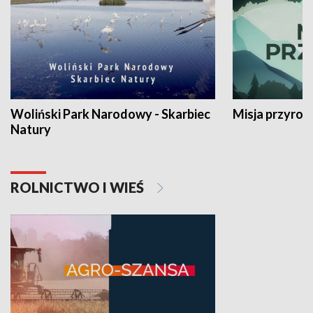
Woliński Park Narodowy - Skarbiec
Misja przyrod
Natury
ROLNICTWO I WIEŚ