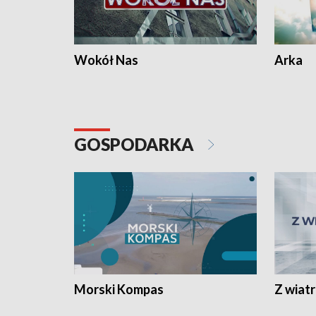
Wokół Nas
Arka
GOSPODARKA
Morski Kompas
Z wiat