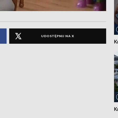
UDOSTĘPNIJ NA X
K
K