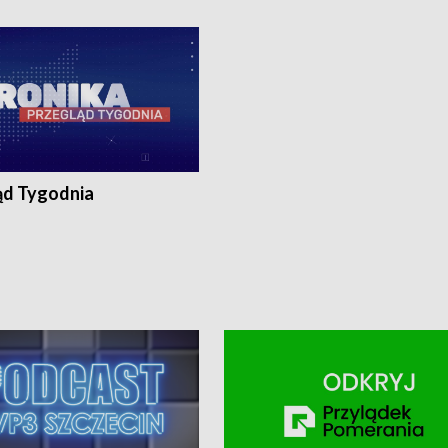
ronika@tvp.pl.
e-mail: kronika@tvp.pl.
ąd Tygodnia