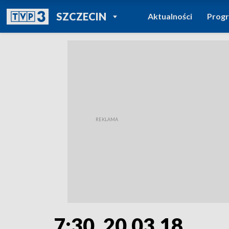
POWRÓT DO
SZCZECIN
Aktualności
Prog
TVP REGIONY
7:30, 20.03.18