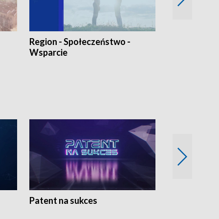
Region - Społeczeństwo -
Bez Barier
Wsparcie
Patent na sukces
Rolnictwo w 