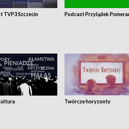
t TVP3 Szczecin
Podcast Przylądek Pomera
Kultura
Twórcze horyzonty