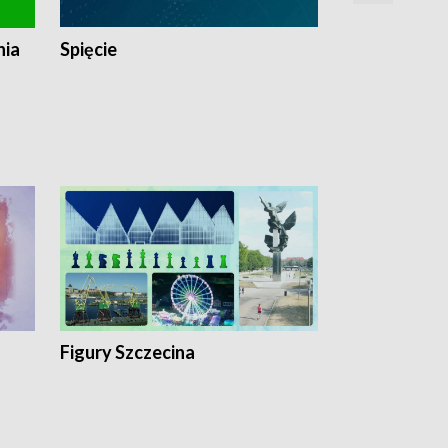
nia
Spięcie
Niedziałkow
Figury Szczecina