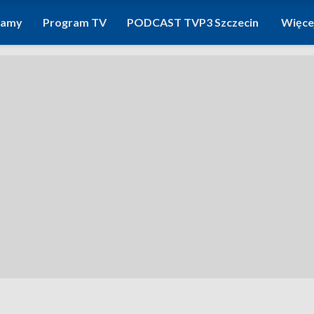
ramy
Program TV
PODCAST TVP3 Szczecin
Więce