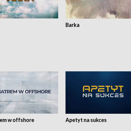
Barka
rem w offshore
Apetyt na sukces