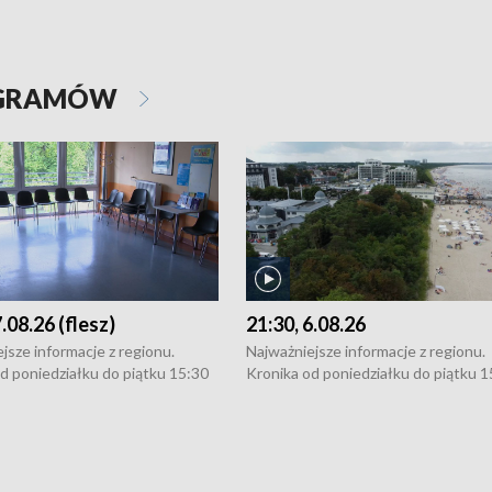
OGRAMÓW
7.08.26 (flesz)
21:30, 6.08.26
jsze informacje z regionu.
Najważniejsze informacje z regionu.
d poniedziałku do piątku 15:30
Kronika od poniedziałku do piątku 1
16:30 (+ rozmowa), 18:30, 21:30.
(flesz), 16:30 (+ rozmowa), 18:30, 21
y i święta 15:30 i 16:30
W weekendy i święta 15:30 i 16:30
8:30 i 21:30. Dziennikarze czekają
(flesz), 18:30 i 21:30. Dziennikarze c
a zgłoszenia: Szczecin - tel. 91-
na Państwa zgłoszenia: Szczecin - te
0, Koszalin - tel. 94-34-50-054,
4 8-10-400, Koszalin - tel. 94-34-50