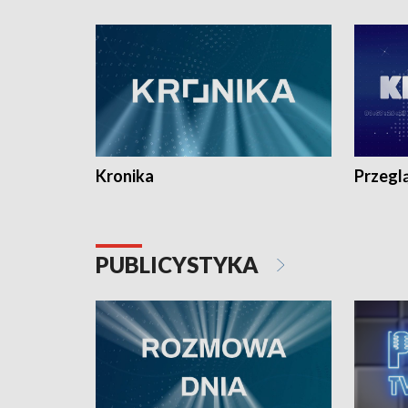
e-mail: kronika@tvp.pl.
e-mail: k
Kronika
Przegl
PUBLICYSTYKA