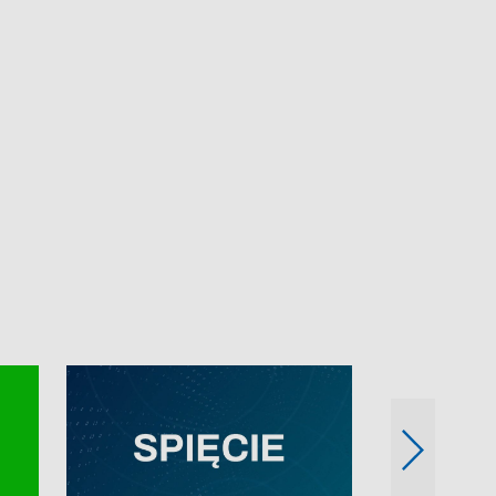
e-mail: kronika@tvp.pl.
e-mail: kronika@t