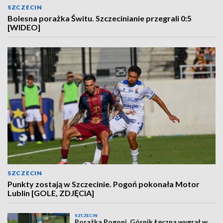
SZCZECIN
Bolesna porażka Świtu. Szczecinianie przegrali 0:5
[WIDEO]
SZCZECIN
Punkty zostają w Szczecinie. Pogoń pokonała Motor
Lublin [GOLE, ZDJĘCIA]
SZCZECIN
Porażka Pogoni. Górnik Łęczna wygrał w