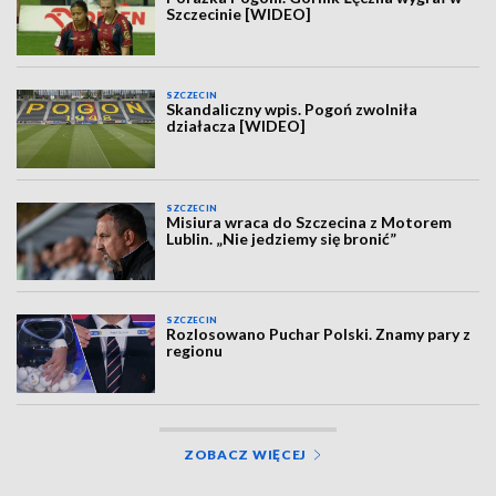
Szczecinie [WIDEO]
SZCZECIN
Skandaliczny wpis. Pogoń zwolniła
działacza [WIDEO]
SZCZECIN
Misiura wraca do Szczecina z Motorem
Lublin. „Nie jedziemy się bronić”
SZCZECIN
Rozlosowano Puchar Polski. Znamy pary z
regionu
ZOBACZ WIĘCEJ