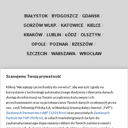
BIAŁYSTOK
/
BYDGOSZCZ
/
GDAŃSK
/
GORZÓW WLKP.
/
KATOWICE
/
KIELCE
/
KRAKÓW
/
LUBLIN
/
ŁÓDŹ
/
OLSZTYN
/
OPOLE
/
POZNAŃ
/
RZESZÓW
/
SZCZECIN
/
WARSZAWA
/
WROCŁAW
Szanujemy Twoją prywatność
Dołącz do nas:
Kliknij "Akceptuję i przechodzę do serwisu", aby wyrazić zgody na
korzystanie z technologii automatycznego śledzenia i zbierania danych,
TVP
dostęp do informacji na Twoim urządzeniu końcowym i ich
Abonament TVP
przechowywanie oraz na przetwarzanie Twoich danych osobowych przez
Regulamin TVP
nas, czyli Telewizję Polską S.A. w likwidacji (zwaną dalej również „TVP”),
Emisja w TVP
Polityka prywatności
Zaufanych Partnerów z IAB* (1201 firm)
oraz pozostałych
Zaufanych
Partnerów TVP (93 firm)
, w celach marketingowych (w tym do
Centrum informacji TVP
Moje zgody
zautomatyzowanego dopasowania reklam do Twoich zainteresowań i