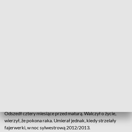
fot. mat. organizatora
W sobotę na Jasnych Błoniach w Szczecinie już po
raz 4. Bieg Pamięci Krzyśka Kuczyńskiego - ucznia
piątego Liceum Ogólnokształcącego w Szczecinie,
który zmarł na białaczkę. Udział w biegu to także
pomoc dla wszystkich walczących z chorobami
nowotworowymi.
Mijają lata, ale wspomnienia o Krzysztofie wciąż bolą.
Odszedł cztery miesiące przed maturą. Walczył o życie,
wierzył, że pokona raka. Umierał jednak, kiedy strzelały
fajerwerki, w noc sylwestrową 2012/2013.