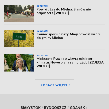
SZCZECIN
Powrót Łaz do Mielna. Sianów nie
odpuszcza [WIDEO]
SZCZECIN
Koniec sporu o Łazy. Miejscowość wróci
do gminy Mielno
SZCZECIN
Mokradła Pyszka z wizytą minister
klimatu. Nowe plany samorządu [ZDJĘCIA,
WIDEO]
ZOBACZ WIĘCEJ
BIAŁYSTOK
/
BYDGOSZCZ
/
GDAŃSK
/