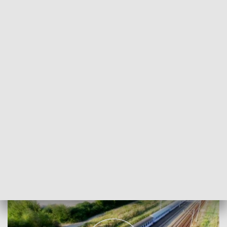
POWRÓT DO
SZCZECIN
TVP REGIONY
PKP odważnie inwestuje w regionie
2018-03-21
Adrian Nijak / as