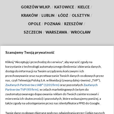
GORZÓW WLKP.
/
KATOWICE
/
KIELCE
/
KRAKÓW
/
LUBLIN
/
ŁÓDŹ
/
OLSZTYN
/
OPOLE
/
POZNAŃ
/
RZESZÓW
/
SZCZECIN
/
WARSZAWA
/
WROCŁAW
Szanujemy Twoją prywatność
Dołącz do nas:
Kliknij "Akceptuję i przechodzę do serwisu", aby wyrazić zgody na
korzystanie z technologii automatycznego śledzenia i zbierania danych,
TVP
dostęp do informacji na Twoim urządzeniu końcowym i ich
Abonament TVP
przechowywanie oraz na przetwarzanie Twoich danych osobowych przez
Regulamin TVP
nas, czyli Telewizję Polską S.A. w likwidacji (zwaną dalej również „TVP”),
Emisja w TVP
Polityka prywatności
Zaufanych Partnerów z IAB* (1201 firm)
oraz pozostałych
Zaufanych
Partnerów TVP (93 firm)
, w celach marketingowych (w tym do
Centrum informacji TVP
Moje zgody
zautomatyzowanego dopasowania reklam do Twoich zainteresowań i
mierzenia ich skuteczności) i pozostałych, które wskazujemy poniżej, a
Naziemna Telewizja Cyfrowa
Pomoc
także zgody na udostępnianie przez nas identyfikatora PPID do Google.
Sklep TVP
Biuro reklamy
Twoje dane osobowe zbierane podczas odwiedzania przez Ciebie naszych