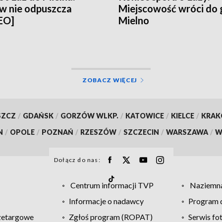
w nie odpuszcza
Miejscowość wróci do
EO]
Mielno
ZOBACZ WIĘCEJ
SZCZ
/
GDAŃSK
/
GORZÓW WLKP.
/
KATOWICE
/
KIELCE
/
KRA
N
/
OPOLE
/
POZNAŃ
/
RZESZÓW
/
SZCZECIN
/
WARSZAWA
/
W
Dołącz do nas:
Centrum informacji TVP
Naziemna
Informacje o nadawcy
Program d
zetargowe
Zgłoś program (ROPAT)
Serwis fo