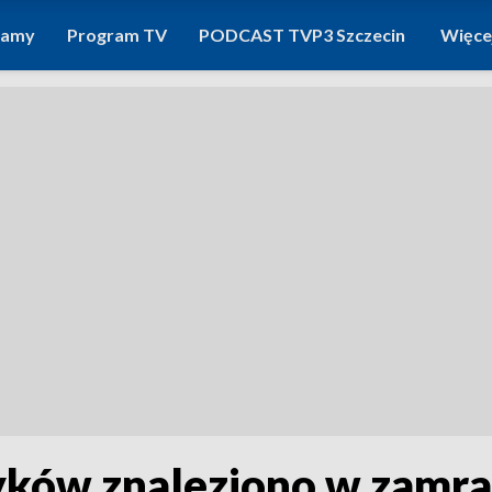
ramy
Program TV
PODCAST TVP3 Szczecin
Więce
ków znaleziono w zamraż