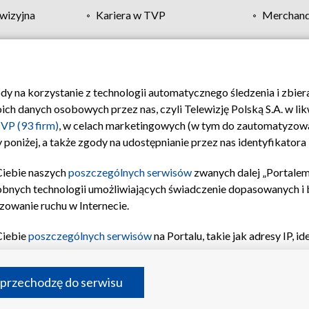
wizyjna
Kariera w TVP
Merchandi
Polityka prywatności
Moje zgody
Pomoc
Biuro re
ody na korzystanie z technologii automatycznego śledzenia i zbie
 danych osobowych przez nas, czyli Telewizję Polską S.A. w likw
VP (93 firm)
, w celach marketingowych (w tym do zautomatyzow
 poniżej, a także zgody na udostępnianie przez nas identyfikator
Ciebie naszych
poszczególnych serwisów
zwanych dalej „Portalem
obnych technologii umożliwiających świadczenie dopasowanych i be
zowanie ruchu w Internecie.
Ciebie
poszczególnych serwisów
na Portalu, takie jak adresy IP, 
sach Portalu czy historia odwiedzin będą przetwarzane przez TV
ji: przechowywania informacji na urządzeniu lub dostęp do nich,
©2026 Telewizja Polska S.A. w likwidacji
 przechodzę do serwisu
enia profilu spersonalizowanych treści, wyboru spersonalizowany
inii odbiorców, opracowywania i ulepszania produktów, zapewnie