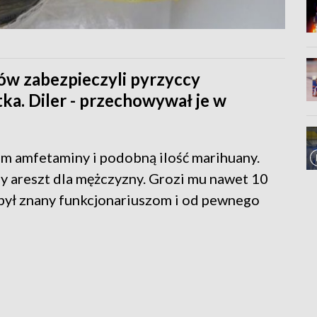
w zabezpieczyli pyrzyccy
tka. Diler - przechowywał je w
am amfetaminy i podobną ilość marihuany.
ny areszt dla mężczyzny. Grozi mu nawet 10
był znany funkcjonariuszom i od pewnego