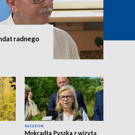
andat radnego
SZCZECIN
Mokradła Pyszka z wizytą