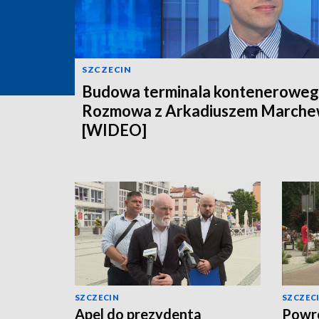
SZCZECIN
Budowa terminala konteneroweg
Rozmowa z Arkadiuszem March
[WIDEO]
SZCZECIN
SZCZEC
Apel do prezydenta
Powró