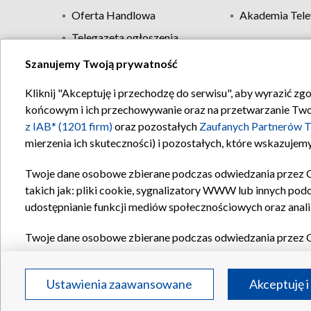
Oferta Handlowa
Akademia Tele
Telegazeta ogłoszenia
Szanujemy Twoją prywatność
Regulamin TVP
Kliknij "Akceptuję i przechodzę do serwisu", aby wyrazić zg
końcowym i ich przechowywanie oraz na przetwarzanie Twoich
z IAB* (1201 firm)
oraz pozostałych
Zaufanych Partnerów T
mierzenia ich skuteczności) i pozostałych, które wskazujemy
Twoje dane osobowe zbierane podczas odwiedzania przez 
takich jak: pliki cookie, sygnalizatory WWW lub innych pod
udostępnianie funkcji mediów społecznościowych oraz anali
Twoje dane osobowe zbierane podczas odwiedzania przez 
plików cookie, informacje o Twoich wyszukiwaniach w serwi
Partnerów TVP
dla realizacji następujących celów i funkc
Ustawienia zaawansowane
Akceptuję i
reklam, tworzenia profilu spersonalizowanych reklam, tworz
treści, stosowania badań rynkowych w celu generowania op