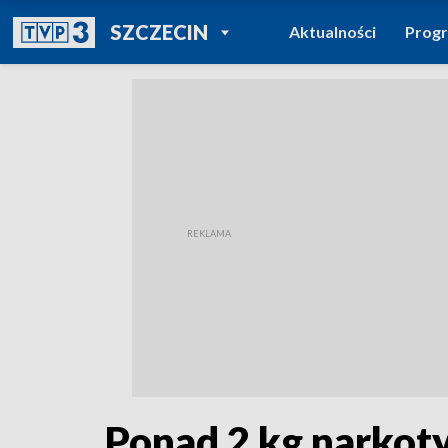
POWRÓT DO
SZCZECIN
Aktualności
Prog
TVP REGIONY
Ponad 2 kg narkoty