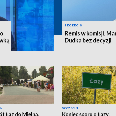
SZCZECIN
o.
Remis w komisji. M
ewką
Dudka bez decyzji
IN
SZCZECIN
t Łaz do Mielna.
Koniec sporu o Łazy.