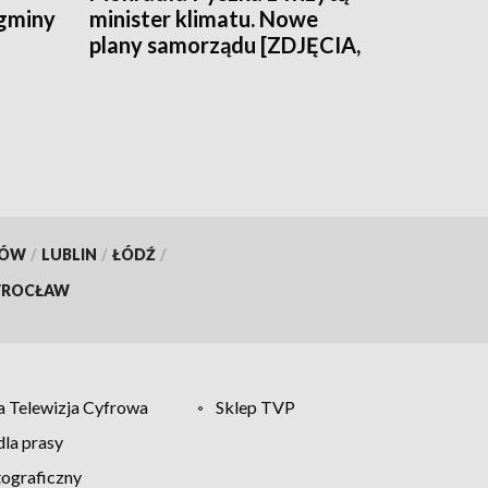
 gminy
minister klimatu. Nowe
plany samorządu [ZDJĘCIA,
WIDEO]
KÓW
/
LUBLIN
/
ŁÓDŹ
/
ROCŁAW
 Telewizja Cyfrowa
Sklep TVP
la prasy
tograficzny