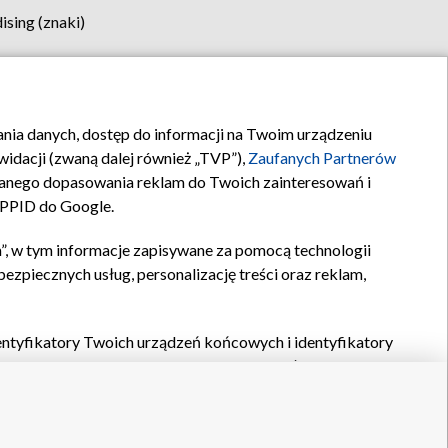
sing (znaki)
klamy
Kontakt
rania danych, dostęp do informacji na Twoim urządzeniu
idacji (zwaną dalej również „TVP”),
Zaufanych Partnerów
anego dopasowania reklam do Twoich zainteresowań i
a PPID do Google.
”, w tym informacje zapisywane za pomocą technologii
zpiecznych usług, personalizację treści oraz reklam,
identyfikatory Twoich urządzeń końcowych i identyfikatory
P,
Zaufanych Partnerów z IAB
oraz pozostałych
Zaufanych
 wyboru podstawowych reklam, wyboru spersonalizowanych
ch treści, pomiaru wydajności reklam, pomiaru wydajności
nia bezpieczeństwa, zapobiegania oszustwom i usuwania