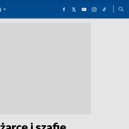
j
arce i szafie