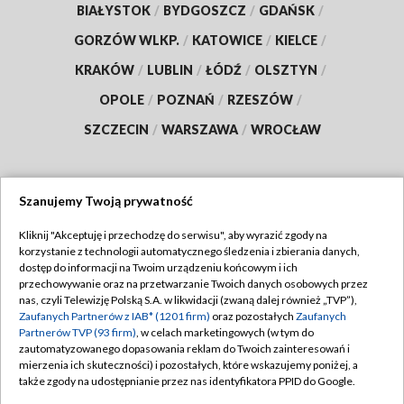
BIAŁYSTOK
/
BYDGOSZCZ
/
GDAŃSK
/
GORZÓW WLKP.
/
KATOWICE
/
KIELCE
/
KRAKÓW
/
LUBLIN
/
ŁÓDŹ
/
OLSZTYN
/
OPOLE
/
POZNAŃ
/
RZESZÓW
/
SZCZECIN
/
WARSZAWA
/
WROCŁAW
Szanujemy Twoją prywatność
Dołącz do nas:
Kliknij "Akceptuję i przechodzę do serwisu", aby wyrazić zgody na
korzystanie z technologii automatycznego śledzenia i zbierania danych,
TVP
dostęp do informacji na Twoim urządzeniu końcowym i ich
Abonament TVP
przechowywanie oraz na przetwarzanie Twoich danych osobowych przez
Regulamin TVP
nas, czyli Telewizję Polską S.A. w likwidacji (zwaną dalej również „TVP”),
Emisja w TVP
Polityka prywatności
Zaufanych Partnerów z IAB* (1201 firm)
oraz pozostałych
Zaufanych
Partnerów TVP (93 firm)
, w celach marketingowych (w tym do
Centrum informacji TVP
Moje zgody
zautomatyzowanego dopasowania reklam do Twoich zainteresowań i
mierzenia ich skuteczności) i pozostałych, które wskazujemy poniżej, a
Naziemna Telewizja Cyfrowa
Pomoc
także zgody na udostępnianie przez nas identyfikatora PPID do Google.
Sklep TVP