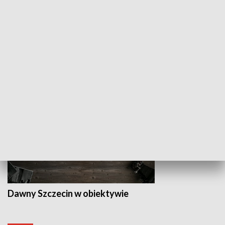
Z indeksem w ręku
Droga po suk
HISTORIA
Dawny Szczecin w obiektywie