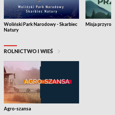
Woliński Park Narodowy - Skarbiec
Misja przyrod
Natury
ROLNICTWO I WIEŚ
Agro-szansa