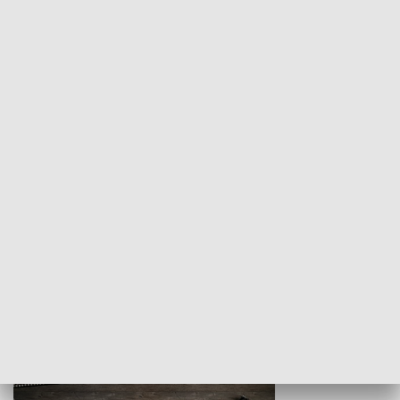
Z indeksem w ręku
Droga po suk
HISTORIA