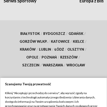
Serwis Sportowy
Europa z Blisk
BIAŁYSTOK
/
BYDGOSZCZ
/
GDAŃSK
/
GORZÓW WLKP.
/
KATOWICE
/
KIELCE
/
KRAKÓW
/
LUBLIN
/
ŁÓDŹ
/
OLSZTYN
/
OPOLE
/
POZNAŃ
/
RZESZÓW
/
SZCZECIN
/
WARSZAWA
/
WROCŁAW
Szanujemy Twoją prywatność
Dołącz do nas:
Kliknij "Akceptuję i przechodzę do serwisu", aby wyrazić zgody na
korzystanie z technologii automatycznego śledzenia i zbierania danych,
TVP
dostęp do informacji na Twoim urządzeniu końcowym i ich
Abonament TVP
przechowywanie oraz na przetwarzanie Twoich danych osobowych przez