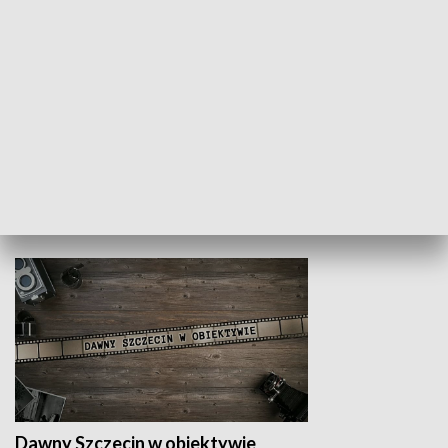
Z indeksem w ręku
Droga po suk
HISTORIA
Dawny Szczecin w obiektywie