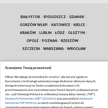
BIAŁYSTOK
/
BYDGOSZCZ
/
GDAŃSK
/
GORZÓW WLKP.
/
KATOWICE
/
KIELCE
/
KRAKÓW
/
LUBLIN
/
ŁÓDŹ
/
OLSZTYN
/
OPOLE
/
POZNAŃ
/
RZESZÓW
/
SZCZECIN
/
WARSZAWA
/
WROCŁAW
Szanujemy Twoją prywatność
Dołącz do nas:
Kliknij "Akceptuję i przechodzę do serwisu", aby wyrazić zgody na
korzystanie z technologii automatycznego śledzenia i zbierania danych,
TVP
dostęp do informacji na Twoim urządzeniu końcowym i ich
Abonament TVP
przechowywanie oraz na przetwarzanie Twoich danych osobowych przez
Regulamin TVP
nas, czyli Telewizję Polską S.A. w likwidacji (zwaną dalej również „TVP”),
Emisja w TVP
Polityka prywatności
Zaufanych Partnerów z IAB* (1201 firm)
oraz pozostałych
Zaufanych
Partnerów TVP (93 firm)
, w celach marketingowych (w tym do
Centrum informacji TVP
Moje zgody
zautomatyzowanego dopasowania reklam do Twoich zainteresowań i