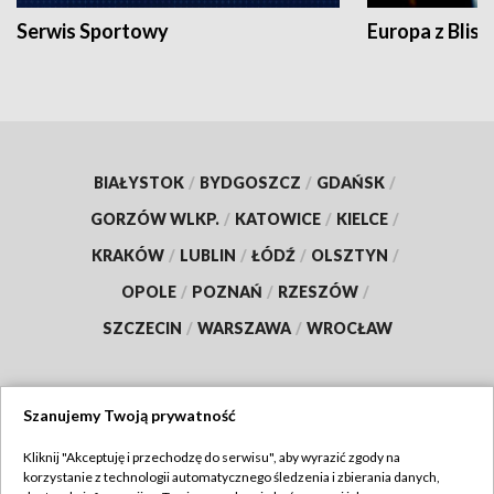
Serwis Sportowy
Europa z Blisk
BIAŁYSTOK
/
BYDGOSZCZ
/
GDAŃSK
/
GORZÓW WLKP.
/
KATOWICE
/
KIELCE
/
KRAKÓW
/
LUBLIN
/
ŁÓDŹ
/
OLSZTYN
/
OPOLE
/
POZNAŃ
/
RZESZÓW
/
SZCZECIN
/
WARSZAWA
/
WROCŁAW
Szanujemy Twoją prywatność
Dołącz do nas:
Kliknij "Akceptuję i przechodzę do serwisu", aby wyrazić zgody na
korzystanie z technologii automatycznego śledzenia i zbierania danych,
TVP