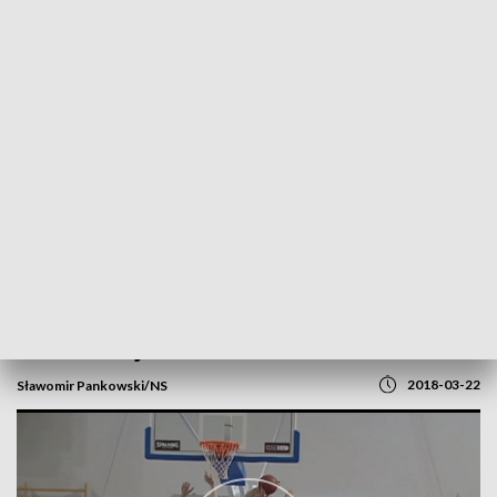
POWRÓT DO
SZCZECIN
TVP REGIONY
Rosa silniejsza od Akademików
2018-03-22
Sławomir Pankowski/NS