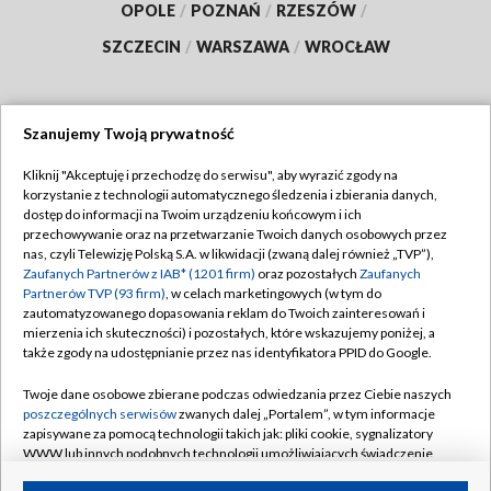
OPOLE
/
POZNAŃ
/
RZESZÓW
/
SZCZECIN
/
WARSZAWA
/
WROCŁAW
Szanujemy Twoją prywatność
Dołącz do nas:
Kliknij "Akceptuję i przechodzę do serwisu", aby wyrazić zgody na
korzystanie z technologii automatycznego śledzenia i zbierania danych,
TVP
dostęp do informacji na Twoim urządzeniu końcowym i ich
Abonament TVP
przechowywanie oraz na przetwarzanie Twoich danych osobowych przez
Regulamin TVP
nas, czyli Telewizję Polską S.A. w likwidacji (zwaną dalej również „TVP”),
Emisja w TVP
Polityka prywatności
Zaufanych Partnerów z IAB* (1201 firm)
oraz pozostałych
Zaufanych
Partnerów TVP (93 firm)
, w celach marketingowych (w tym do
Centrum informacji TVP
Moje zgody
zautomatyzowanego dopasowania reklam do Twoich zainteresowań i
mierzenia ich skuteczności) i pozostałych, które wskazujemy poniżej, a
Naziemna Telewizja Cyfrowa
Pomoc
także zgody na udostępnianie przez nas identyfikatora PPID do Google.
Sklep TVP
Biuro reklamy
Twoje dane osobowe zbierane podczas odwiedzania przez Ciebie naszych
Rada Programowa
Kontakt
poszczególnych serwisów
zwanych dalej „Portalem”, w tym informacje
zapisywane za pomocą technologii takich jak: pliki cookie, sygnalizatory
System NOS
WWW lub innych podobnych technologii umożliwiających świadczenie
dopasowanych i bezpiecznych usług, personalizację treści oraz reklam,
Informacje o nadawcy
Kanały