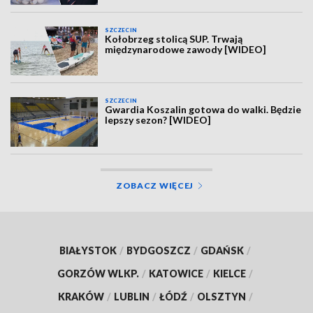
SZCZECIN
Kołobrzeg stolicą SUP. Trwają
międzynarodowe zawody [WIDEO]
SZCZECIN
Gwardia Koszalin gotowa do walki. Będzie
lepszy sezon? [WIDEO]
ZOBACZ WIĘCEJ
BIAŁYSTOK
/
BYDGOSZCZ
/
GDAŃSK
/
GORZÓW WLKP.
/
KATOWICE
/
KIELCE
/
KRAKÓW
/
LUBLIN
/
ŁÓDŹ
/
OLSZTYN
/