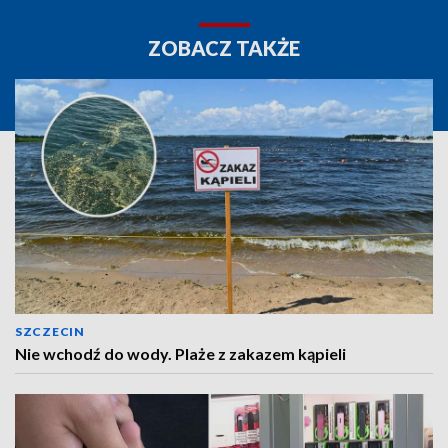
ZOBACZ TAKŻE
SZCZECIN
Nie wchodź do wody. Plaże z zakazem kąpieli