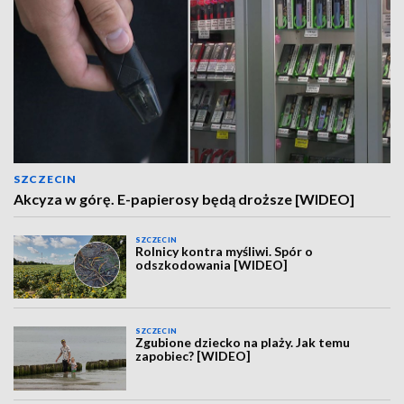
SZCZECIN
Akcyza w górę. E-papierosy będą droższe [WIDEO]
SZCZECIN
Rolnicy kontra myśliwi. Spór o
odszkodowania [WIDEO]
SZCZECIN
Zgubione dziecko na plaży. Jak temu
zapobiec? [WIDEO]