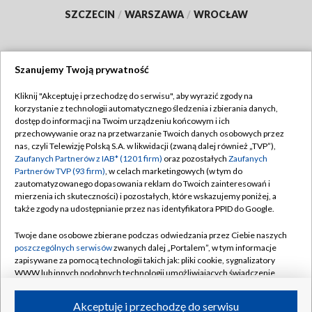
SZCZECIN
/
WARSZAWA
/
WROCŁAW
Szanujemy Twoją prywatność
Dołącz do nas:
Kliknij "Akceptuję i przechodzę do serwisu", aby wyrazić zgody na
korzystanie z technologii automatycznego śledzenia i zbierania danych,
TVP
dostęp do informacji na Twoim urządzeniu końcowym i ich
Abonament TVP
przechowywanie oraz na przetwarzanie Twoich danych osobowych przez
Regulamin TVP
nas, czyli Telewizję Polską S.A. w likwidacji (zwaną dalej również „TVP”),
Emisja w TVP
Polityka prywatności
Zaufanych Partnerów z IAB* (1201 firm)
oraz pozostałych
Zaufanych
Partnerów TVP (93 firm)
, w celach marketingowych (w tym do
Centrum informacji TVP
Moje zgody
zautomatyzowanego dopasowania reklam do Twoich zainteresowań i
mierzenia ich skuteczności) i pozostałych, które wskazujemy poniżej, a
Naziemna Telewizja Cyfrowa
Pomoc
także zgody na udostępnianie przez nas identyfikatora PPID do Google.
Sklep TVP
Biuro reklamy
Twoje dane osobowe zbierane podczas odwiedzania przez Ciebie naszych
Rada Programowa
Kontakt
poszczególnych serwisów
zwanych dalej „Portalem”, w tym informacje
zapisywane za pomocą technologii takich jak: pliki cookie, sygnalizatory
System NOS
WWW lub innych podobnych technologii umożliwiających świadczenie
dopasowanych i bezpiecznych usług, personalizację treści oraz reklam,
Informacje o nadawcy
Kanały
udostępnianie funkcji mediów społecznościowych oraz analizowanie
Akceptuję i przechodzę do serwisu
ruchu w Internecie.