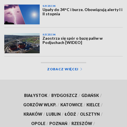
SZCZECIN
Upały do 34°C i burze. Obowiązują alerty I i
II stopnia
SZCZECIN
Zaostrza się spór o bazę paliw w
Podjuchach [WIDEO]
ZOBACZ WIĘCEJ
BIAŁYSTOK
/
BYDGOSZCZ
/
GDAŃSK
/
GORZÓW WLKP.
/
KATOWICE
/
KIELCE
/
KRAKÓW
/
LUBLIN
/
ŁÓDŹ
/
OLSZTYN
/
OPOLE
/
POZNAŃ
/
RZESZÓW
/