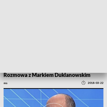
POWRÓT DO
SZCZECIN
TVP REGIONY
Rozmowa z Markiem Duklanowskim
2018-03-22
ms