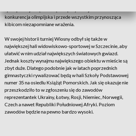
To także jedna z nielicznych dzisiaj dyscyplin uprawianych
tylko przez jedną kobietę. Ale przy okazji to także
konkurencja olimpijska i przede wszystkim przynosząca
kibicom niezapomniane wrażenia.
W swojej historii turniej Wiosny odbył się także w
największej hali widowiskowo-sportowej w Szczecinie, aby
ułatwić w nim udział największych światowych gwiazd.
Jednak koszty wynajmu największego obiektu w mieście są
zbyt duże. Dlatego podobnie jak w latach poprzednich
gimnastyczki rywalizować będą w hali Szkoły Podstawowej
numer 35 na osiedlu Książąt Pomorskich. Jak się okazuje nie
przeszkodziło to w zgłoszeniu się do zawodów
reprezentantek Ukrainy, Łotwy, Rosji, Niemiec, Norwegii,
Czech a nawet Republiki Południowej Afryki. Poziom
zawodów będzie na pewno bardzo wysoki.