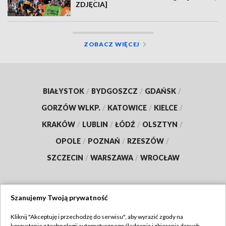
ZDJĘCIA]
ZOBACZ WIĘCEJ
BIAŁYSTOK
/
BYDGOSZCZ
/
GDAŃSK
/
GORZÓW WLKP.
/
KATOWICE
/
KIELCE
/
KRAKÓW
/
LUBLIN
/
ŁÓDŹ
/
OLSZTYN
/
OPOLE
/
POZNAŃ
/
RZESZÓW
/
SZCZECIN
/
WARSZAWA
/
WROCŁAW
Szanujemy Twoją prywatność
Dołącz do nas:
Kliknij "Akceptuję i przechodzę do serwisu", aby wyrazić zgody na
korzystanie z technologii automatycznego śledzenia i zbierania danych,