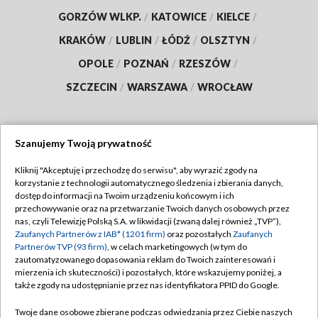
GORZÓW WLKP.
/
KATOWICE
/
KIELCE
/
KRAKÓW
/
LUBLIN
/
ŁÓDŹ
/
OLSZTYN
/
OPOLE
/
POZNAŃ
/
RZESZÓW
/
SZCZECIN
/
WARSZAWA
/
WROCŁAW
Szanujemy Twoją prywatność
Dołącz do nas:
Kliknij "Akceptuję i przechodzę do serwisu", aby wyrazić zgody na
korzystanie z technologii automatycznego śledzenia i zbierania danych,
TVP
dostęp do informacji na Twoim urządzeniu końcowym i ich
Abonament TVP
przechowywanie oraz na przetwarzanie Twoich danych osobowych przez
Regulamin TVP
nas, czyli Telewizję Polską S.A. w likwidacji (zwaną dalej również „TVP”),
Emisja w TVP
Polityka prywatności
Zaufanych Partnerów z IAB* (1201 firm)
oraz pozostałych
Zaufanych
Partnerów TVP (93 firm)
, w celach marketingowych (w tym do
Centrum informacji TVP
Moje zgody
zautomatyzowanego dopasowania reklam do Twoich zainteresowań i
mierzenia ich skuteczności) i pozostałych, które wskazujemy poniżej, a
Naziemna Telewizja Cyfrowa
Pomoc
także zgody na udostępnianie przez nas identyfikatora PPID do Google.
Sklep TVP
Biuro reklamy
Twoje dane osobowe zbierane podczas odwiedzania przez Ciebie naszych