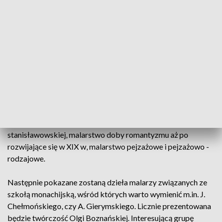
ważne, najcenniejszą część kolekcji Muzeum Narodowego w
Kielcach. Prezentować będzie style, jakie obecne były w
polskim malarstwie od XVII do połowy XX wieku. Malarstwu
towarzyszyć będą wyroby rzemiosła artystycznego: meble,
szkło, porcelana, fajans i mniej liczne przykłady złotnictwa,
zaaranżowane tak, by choć w podstawowym stopniu
przybliżyć klimat poszczególnych epok. Ekspozycji nadany
zostanie układ chronologiczny. Otwierać ją będą nowożytne
wizerunki z polskich, szlacheckich galerii rodowych z XVII i
XVIII wieku, wywodzące się z tradycji rodzimej - tzw.
Sarmackiej. Dalej zaprezentujemy sztukę epoki
stanisławowskiej, malarstwo doby romantyzmu aż po
rozwijające się w XIX w, malarstwo pejzażowe i pejzażowo -
rodzajowe.
Następnie pokazane zostaną dzieła malarzy związanych ze
szkołą monachijską, wśród których warto wymienić m.in. J.
Chełmońskiego, czy A. Gierymskiego. Licznie prezentowana
będzie twórczość Olgi Boznańskiej. Interesującą grupę