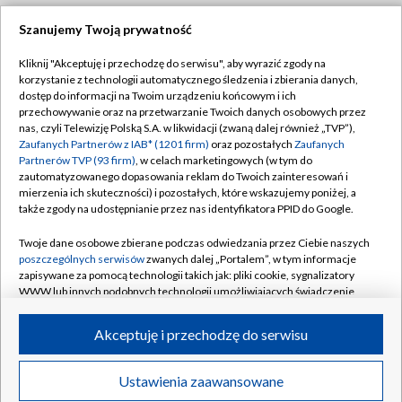
Szanujemy Twoją prywatność
Dołącz do nas:
Kliknij "Akceptuję i przechodzę do serwisu", aby wyrazić zgody na
korzystanie z technologii automatycznego śledzenia i zbierania danych,
TVP
dostęp do informacji na Twoim urządzeniu końcowym i ich
Abonament TVP
przechowywanie oraz na przetwarzanie Twoich danych osobowych przez
Regulamin TVP
nas, czyli Telewizję Polską S.A. w likwidacji (zwaną dalej również „TVP”),
Emisja w TVP
Polityka prywatności
Zaufanych Partnerów z IAB* (1201 firm)
oraz pozostałych
Zaufanych
Partnerów TVP (93 firm)
, w celach marketingowych (w tym do
Centrum informacji TVP
Moje zgody
zautomatyzowanego dopasowania reklam do Twoich zainteresowań i
mierzenia ich skuteczności) i pozostałych, które wskazujemy poniżej, a
Naziemna Telewizja Cyfrowa
Pomoc
także zgody na udostępnianie przez nas identyfikatora PPID do Google.
Sklep TVP
Biuro reklamy
Twoje dane osobowe zbierane podczas odwiedzania przez Ciebie naszych
Rada Programowa
Kontakt
poszczególnych serwisów
zwanych dalej „Portalem”, w tym informacje
zapisywane za pomocą technologii takich jak: pliki cookie, sygnalizatory
System NOS
WWW lub innych podobnych technologii umożliwiających świadczenie
dopasowanych i bezpiecznych usług, personalizację treści oraz reklam,
Informacje o nadawcy
Kanały
udostępnianie funkcji mediów społecznościowych oraz analizowanie
Akceptuję i przechodzę do serwisu
ruchu w Internecie.
Program dla prasy
©2026 Telewizja Polska S.A. w likwidacji
Biuro Reklamy
Twoje dane osobowe zbierane podczas odwiedzania przez Ciebie
Ustawienia zaawansowane
poszczególnych serwisów
na Portalu, takie jak adresy IP, identyfikatory
Ogłoszenie przetargowe