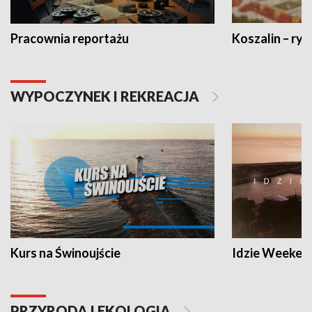
Pracownia reportażu
Koszalin – ryt
WYPOCZYNEK I REKREACJA
Kurs na Świnoujście
Idzie Weeken
PRZYRODA I EKOLOGIA