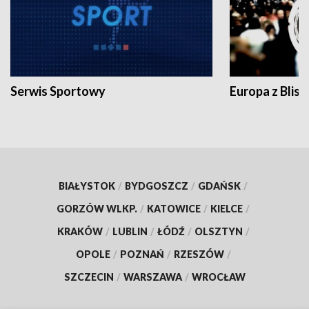
Serwis Sportowy
Europa z Blisk
BIAŁYSTOK
/
BYDGOSZCZ
/
GDAŃSK
/
GORZÓW WLKP.
/
KATOWICE
/
KIELCE
/
KRAKÓW
/
LUBLIN
/
ŁÓDŹ
/
OLSZTYN
/
OPOLE
/
POZNAŃ
/
RZESZÓW
/
SZCZECIN
/
WARSZAWA
/
WROCŁAW