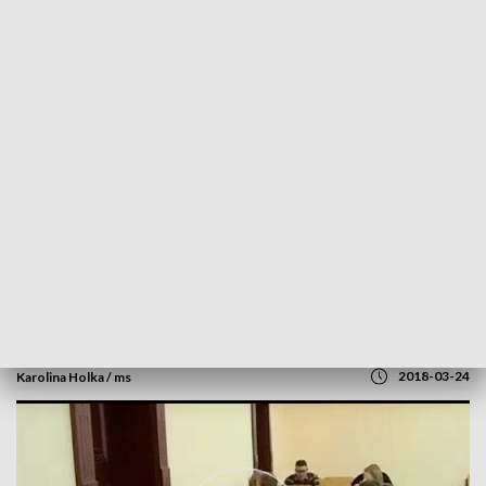
POWRÓT DO
SZCZECIN
TVP REGIONY
Testy Legii Akademickiej
2018-03-24
Karolina Holka / ms