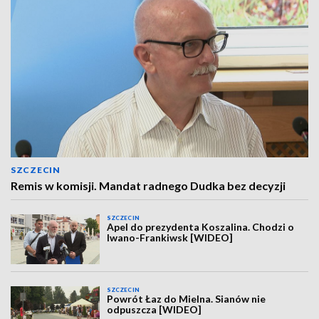
SZCZECIN
Remis w komisji. Mandat radnego Dudka bez decyzji
SZCZECIN
Apel do prezydenta Koszalina. Chodzi o
Iwano-Frankiwsk [WIDEO]
SZCZECIN
Powrót Łaz do Mielna. Sianów nie
odpuszcza [WIDEO]