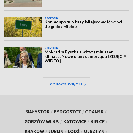
SZCZECIN
Koniec sporu o Łazy. Miejscowość wróci
do gminy Mielno
SZCZECIN
Mokradła Pyszka z wizytą minister
klimatu. Nowe plany samorządu [ZDJĘCIA,
WIDEO]
ZOBACZ WIĘCEJ
BIAŁYSTOK
/
BYDGOSZCZ
/
GDAŃSK
/
GORZÓW WLKP.
/
KATOWICE
/
KIELCE
/
KRAKÓW
/
LUBLIN
/
ŁÓDŹ
/
OLSZTYN
/