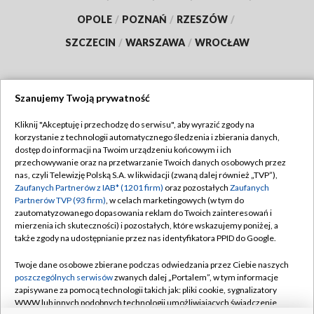
OPOLE
/
POZNAŃ
/
RZESZÓW
/
SZCZECIN
/
WARSZAWA
/
WROCŁAW
Szanujemy Twoją prywatność
Dołącz do nas:
Kliknij "Akceptuję i przechodzę do serwisu", aby wyrazić zgody na
korzystanie z technologii automatycznego śledzenia i zbierania danych,
TVP
dostęp do informacji na Twoim urządzeniu końcowym i ich
Abonament TVP
przechowywanie oraz na przetwarzanie Twoich danych osobowych przez
Regulamin TVP
nas, czyli Telewizję Polską S.A. w likwidacji (zwaną dalej również „TVP”),
Emisja w TVP
Polityka prywatności
Zaufanych Partnerów z IAB* (1201 firm)
oraz pozostałych
Zaufanych
Partnerów TVP (93 firm)
, w celach marketingowych (w tym do
Centrum informacji TVP
Moje zgody
zautomatyzowanego dopasowania reklam do Twoich zainteresowań i
mierzenia ich skuteczności) i pozostałych, które wskazujemy poniżej, a
Naziemna Telewizja Cyfrowa
Pomoc
także zgody na udostępnianie przez nas identyfikatora PPID do Google.
Sklep TVP
Biuro reklamy
Twoje dane osobowe zbierane podczas odwiedzania przez Ciebie naszych
Rada Programowa
Kontakt
poszczególnych serwisów
zwanych dalej „Portalem”, w tym informacje
zapisywane za pomocą technologii takich jak: pliki cookie, sygnalizatory
System NOS
WWW lub innych podobnych technologii umożliwiających świadczenie