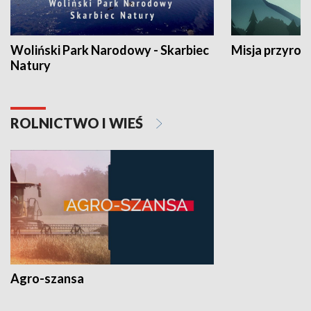
Woliński Park Narodowy - Skarbiec
Misja przyrod
Natury
ROLNICTWO I WIEŚ
Agro-szansa