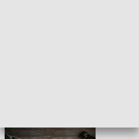
Z indeksem w ręku
Droga po suk
HISTORIA