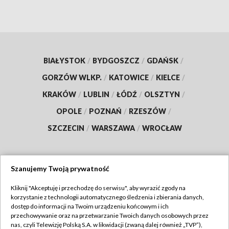
BIAŁYSTOK
/
BYDGOSZCZ
/
GDAŃSK
/
GORZÓW WLKP.
/
KATOWICE
/
KIELCE
/
KRAKÓW
/
LUBLIN
/
ŁÓDŹ
/
OLSZTYN
/
OPOLE
/
POZNAŃ
/
RZESZÓW
/
SZCZECIN
/
WARSZAWA
/
WROCŁAW
Szanujemy Twoją prywatność
Dołącz do nas:
Kliknij "Akceptuję i przechodzę do serwisu", aby wyrazić zgody na
korzystanie z technologii automatycznego śledzenia i zbierania danych,
TVP
dostęp do informacji na Twoim urządzeniu końcowym i ich
Abonament TVP
przechowywanie oraz na przetwarzanie Twoich danych osobowych przez
Regulamin TVP
nas, czyli Telewizję Polską S.A. w likwidacji (zwaną dalej również „TVP”),