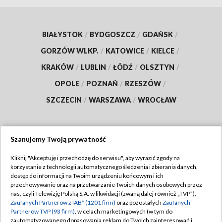
BIAŁYSTOK
/
BYDGOSZCZ
/
GDAŃSK
/
GORZÓW WLKP.
/
KATOWICE
/
KIELCE
/
KRAKÓW
/
LUBLIN
/
ŁÓDŹ
/
OLSZTYN
/
OPOLE
/
POZNAŃ
/
RZESZÓW
/
SZCZECIN
/
WARSZAWA
/
WROCŁAW
Szanujemy Twoją prywatność
Dołącz do nas:
Kliknij "Akceptuję i przechodzę do serwisu", aby wyrazić zgody na
korzystanie z technologii automatycznego śledzenia i zbierania danych,
TVP
dostęp do informacji na Twoim urządzeniu końcowym i ich
Abonament TVP
przechowywanie oraz na przetwarzanie Twoich danych osobowych przez
Regulamin TVP
nas, czyli Telewizję Polską S.A. w likwidacji (zwaną dalej również „TVP”),
Emisja w TVP
Polityka prywatności
Zaufanych Partnerów z IAB* (1201 firm)
oraz pozostałych
Zaufanych
Partnerów TVP (93 firm)
, w celach marketingowych (w tym do
Centrum informacji TVP
Moje zgody
zautomatyzowanego dopasowania reklam do Twoich zainteresowań i