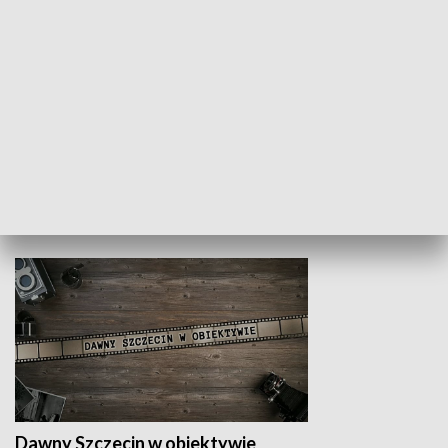
Z indeksem w ręku
Droga po suk
HISTORIA
Dawny Szczecin w obiektywie