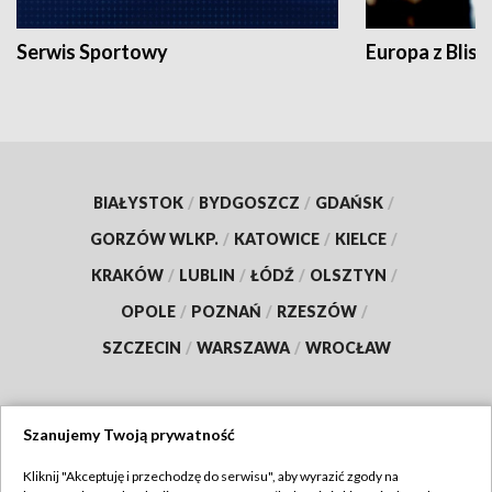
Serwis Sportowy
Europa z Blisk
BIAŁYSTOK
/
BYDGOSZCZ
/
GDAŃSK
/
GORZÓW WLKP.
/
KATOWICE
/
KIELCE
/
KRAKÓW
/
LUBLIN
/
ŁÓDŹ
/
OLSZTYN
/
OPOLE
/
POZNAŃ
/
RZESZÓW
/
SZCZECIN
/
WARSZAWA
/
WROCŁAW
Szanujemy Twoją prywatność
Dołącz do nas:
Kliknij "Akceptuję i przechodzę do serwisu", aby wyrazić zgody na