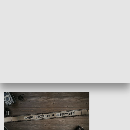
Z indeksem w ręku
Droga po suk
HISTORIA