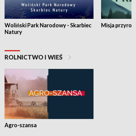
Woliński Park Narodowy - Skarbiec
Misja przyrod
Natury
ROLNICTWO I WIEŚ
Agro-szansa