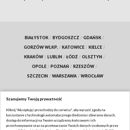
BIAŁYSTOK
/
BYDGOSZCZ
/
GDAŃSK
/
GORZÓW WLKP.
/
KATOWICE
/
KIELCE
/
KRAKÓW
/
LUBLIN
/
ŁÓDŹ
/
OLSZTYN
/
OPOLE
/
POZNAŃ
/
RZESZÓW
/
SZCZECIN
/
WARSZAWA
/
WROCŁAW
Szanujemy Twoją prywatność
Dołącz do nas:
Kliknij "Akceptuję i przechodzę do serwisu", aby wyrazić zgody na
korzystanie z technologii automatycznego śledzenia i zbierania danych,
TVP
dostęp do informacji na Twoim urządzeniu końcowym i ich
Abonament TVP
przechowywanie oraz na przetwarzanie Twoich danych osobowych przez
Regulamin TVP