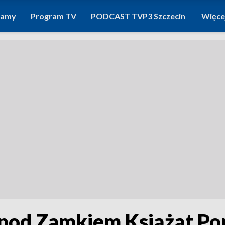
ramy
Program TV
PODCAST TVP3 Szczecin
Więce
pod Zamkiem Książąt Po