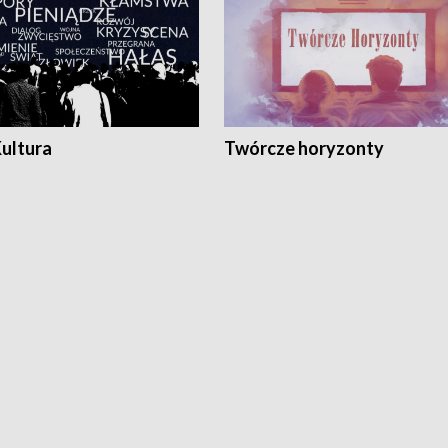
Kultura
Twórcze horyzonty