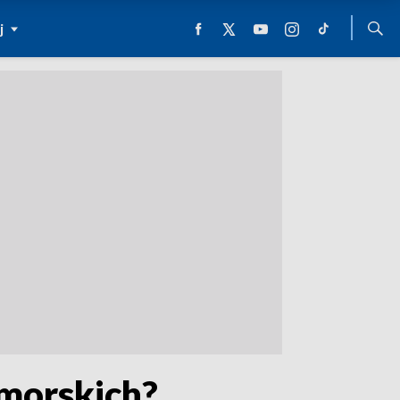
j
morskich?