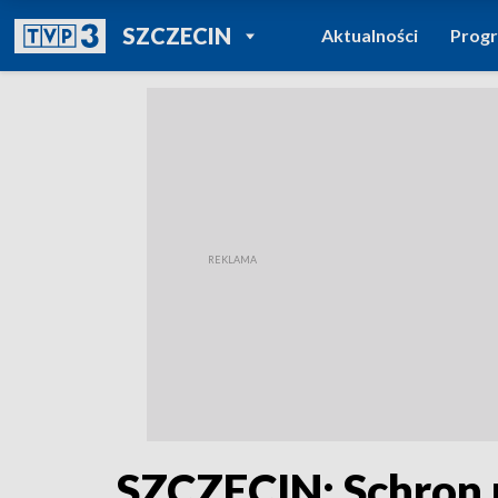
POWRÓT DO
SZCZECIN
Aktualności
Prog
TVP REGIONY
SZCZECIN: Schron 