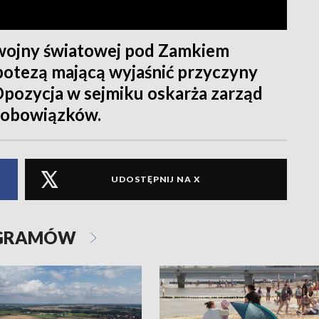
I wojny światowej pod Zamkiem
potezą mającą wyjaśnić przyczyny
Opozycja w sejmiku oskarża zarząd
 obowiązków.
UDOSTĘPNIJ NA X
OGRAMÓW