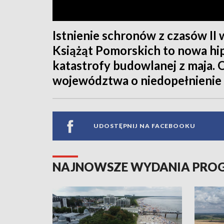
Istnienie schronów z czasów I
Książąt Pomorskich to nowa hi
katastrofy budowlanej z maja. 
województwa o niedopełnienie
UDOSTĘPNIJ NA FACEBOOKU
NAJNOWSZE WYDANIA PR