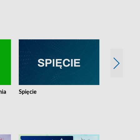
nia
Spięcie
Niedziałkow