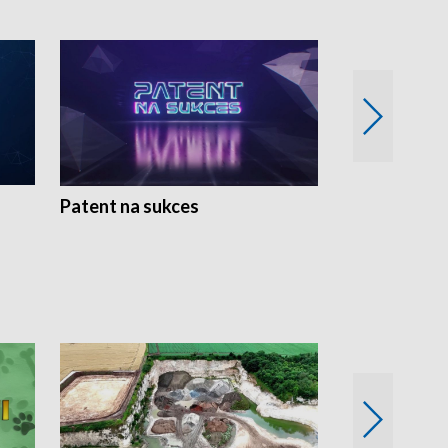
Patent na sukces
Rolnictwo w 