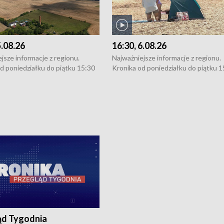
5.08.26
16:30, 6.08.26
jsze informacje z regionu.
Najważniejsze informacje z regionu.
d poniedziałku do piątku 15:30
Kronika od poniedziałku do piątku 1
16:30 (+ rozmowa), 18:30, 21:30.
(flesz), 16:30 (+ rozmowa), 18:30, 21
y i święta 15:30 i 16:30
W weekendy i święta 15:30 i 16:30
8:30 i 21:30. Dziennikarze czekają
(flesz), 18:30 i 21:30. Dziennikarze c
a zgłoszenia: Szczecin - tel. 91-
na Państwa zgłoszenia: Szczecin - te
0, Koszalin - tel. 94-34-50-054,
4 8-10-400, Koszalin - tel. 94-34-50
ronika@tvp.pl.
e-mail: kronika@tvp.pl.
ąd Tygodnia