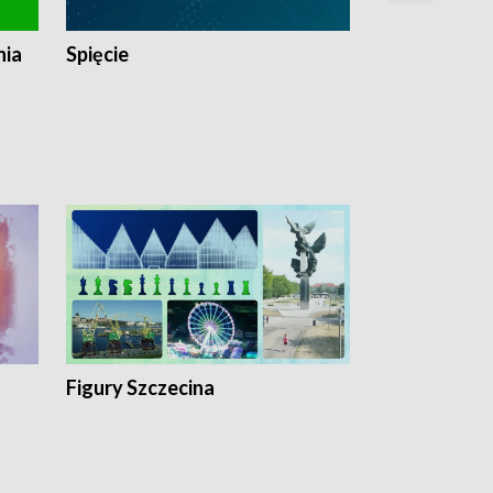
nia
Spięcie
Niedziałkow
Figury Szczecina