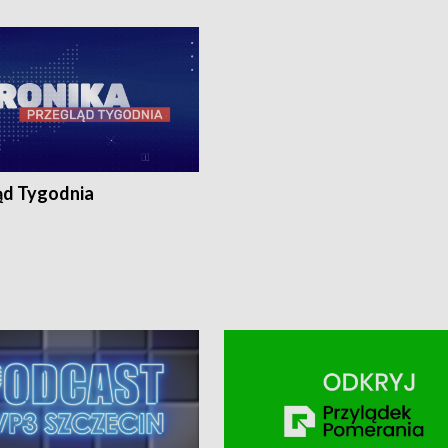
ronika@tvp.pl.
e-mail: kronika@tvp.pl.
ąd Tygodnia