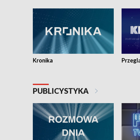
e-mail: kronika@tvp.pl.
e-mail: k
Kronika
Przegl
PUBLICYSTYKA