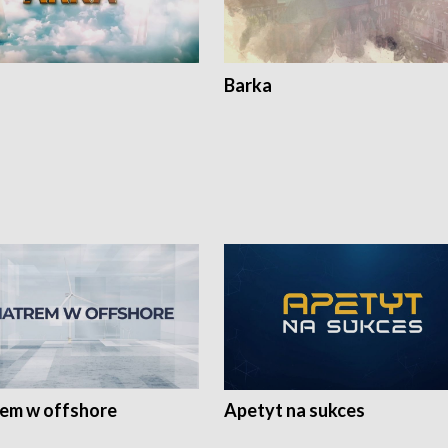
Barka
rem w offshore
Apetyt na sukces