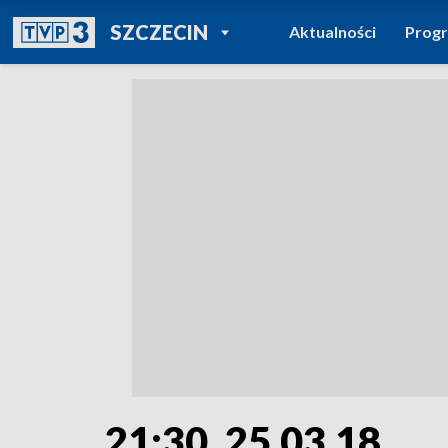
POWRÓT DO
SZCZECIN
Aktualności
Prog
TVP REGIONY
21:30, 25.03.18