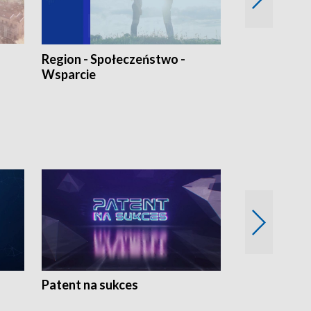
Region - Społeczeństwo -
Bez Barier
Wsparcie
Patent na sukces
Rolnictwo w 