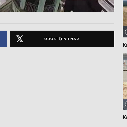
UDOSTĘPNIJ NA X
K
K