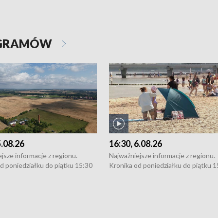
OGRAMÓW
5.08.26
16:30, 6.08.26
jsze informacje z regionu.
Najważniejsze informacje z regionu.
d poniedziałku do piątku 15:30
Kronika od poniedziałku do piątku 1
16:30 (+ rozmowa), 18:30, 21:30.
(flesz), 16:30 (+ rozmowa), 18:30, 21
y i święta 15:30 i 16:30
W weekendy i święta 15:30 i 16:30
8:30 i 21:30. Dziennikarze czekają
(flesz), 18:30 i 21:30. Dziennikarze c
a zgłoszenia: Szczecin - tel. 91-
na Państwa zgłoszenia: Szczecin - te
0, Koszalin - tel. 94-34-50-054,
4 8-10-400, Koszalin - tel. 94-34-50