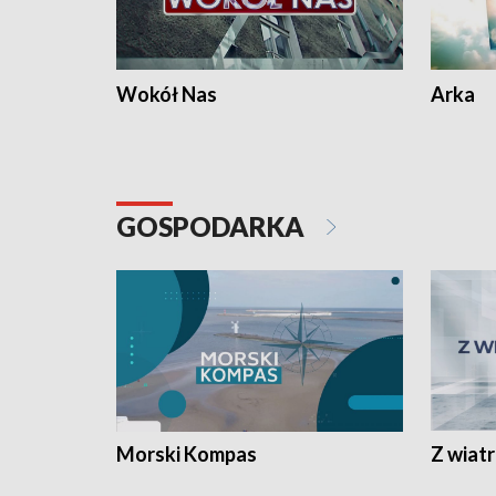
Wokół Nas
Arka
GOSPODARKA
Morski Kompas
Z wiat