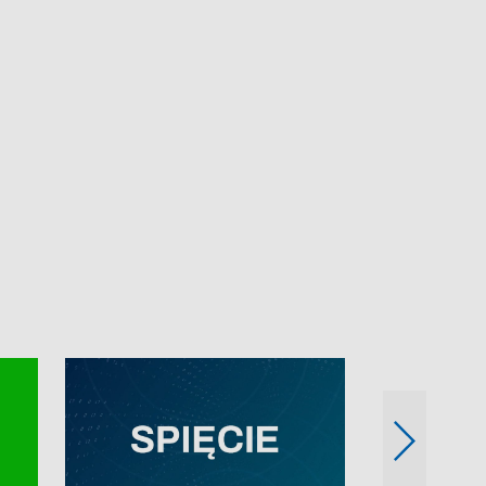
e-mail: kronika@tvp.pl.
e-mail: kronika@t