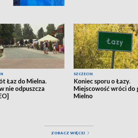
IN
SZCZECIN
t Łaz do Mielna.
Koniec sporu o Łazy.
w nie odpuszcza
Miejscowość wróci do
EO]
Mielno
ZOBACZ WIĘCEJ