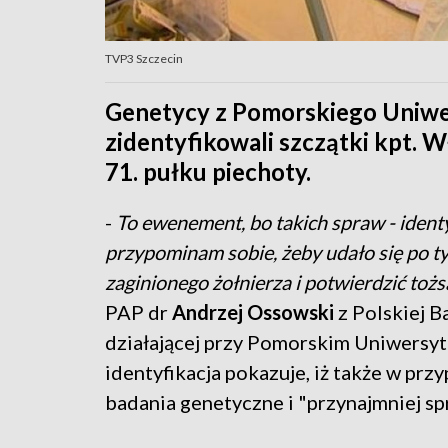
TVP3 Szczecin
Genetycy z Pomorskiego Uniwe
zidentyfikowali szczątki kpt. 
71. pułku piechoty.
-
To ewenement, bo takich spraw - identyf
przypominam sobie, żeby udało się po ty
zaginionego żołnierza i potwierdzić t
PAP dr
Andrzej Ossowski
z Polskiej B
działającej przy Pomorskim Uniwersyt
identyfikacja pokazuje, iż także w prz
badania genetyczne i "przynajmniej sp