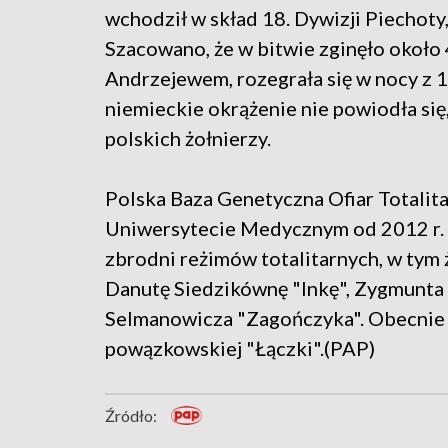
wchodził w skład 18. Dywizji Piechot
Szacowano, że w bitwie zginęło około 
Andrzejewem, rozegrała się w nocy z 1
niemieckie okrążenie nie powiodła się,
polskich żołnierzy.
Polska Baza Genetyczna Ofiar Totali
Uniwersytecie Medycznym od 2012 r. 
zbrodni reżimów totalitarnych, w tym
Danutę Siedzikównę "Inkę", Zygmunta 
Selmanowicza "Zagończyka". Obecnie pr
powązkowskiej "Łączki".(PAP)
Źródło: