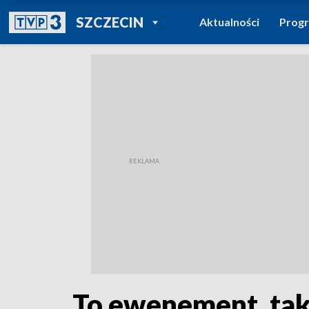
POWRÓT DO
SZCZECIN
Aktualności
Prog
TVP REGIONY
To ewenement, takie