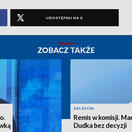
UDOSTĘPNIJ NA X
ZOBACZ TAKŻE
SZCZECIN
o.
Remis w komisji. M
ewką
Dudka bez decyzji