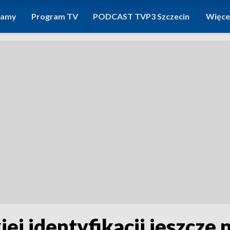
ramy
Program TV
PODCAST TVP3 Szczecin
Więce
j identyfikacji jeszcze 