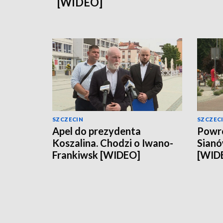
[WIDEO]
SZCZECIN
SZCZEC
Apel do prezydenta
Powró
Koszalina. Chodzi o Iwano-
Sianó
Frankiwsk [WIDEO]
[WID