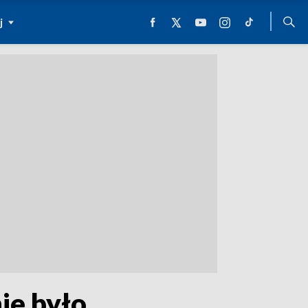
j
nie było