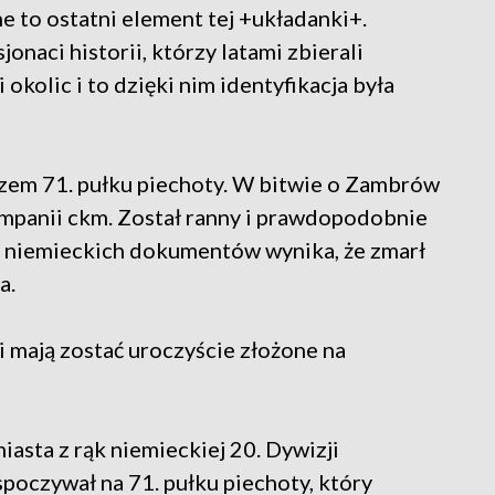
 to ostatni element tej +układanki+.
naci historii, którzy latami zbierali
okolic i to dzięki nim identyfikacja była
zem 71. pułku piechoty. W bitwie o Zambrów
ompanii ckm. Został ranny i prawdopodobnie
Z niemieckich dokumentów wynika, że zmarł
a.
i mają zostać uroczyście złożone na
asta z rąk niemieckiej 20. Dywizji
poczywał na 71. pułku piechoty, który