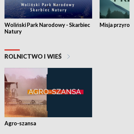
Woliński Park Narodowy - Skarbiec
Misja przyrod
Natury
ROLNICTWO I WIEŚ
Agro-szansa