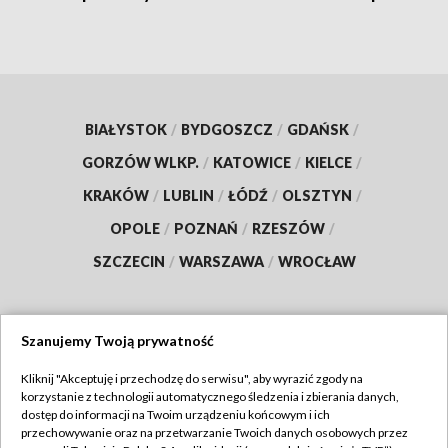
BIAŁYSTOK
/
BYDGOSZCZ
/
GDAŃSK
/
GORZÓW WLKP.
/
KATOWICE
/
KIELCE
/
KRAKÓW
/
LUBLIN
/
ŁÓDŹ
/
OLSZTYN
/
OPOLE
/
POZNAŃ
/
RZESZÓW
/
SZCZECIN
/
WARSZAWA
/
WROCŁAW
Szanujemy Twoją prywatność
Dołącz do nas:
Kliknij "Akceptuję i przechodzę do serwisu", aby wyrazić zgody na
korzystanie z technologii automatycznego śledzenia i zbierania danych,
TVP
dostęp do informacji na Twoim urządzeniu końcowym i ich
Abonament TVP
przechowywanie oraz na przetwarzanie Twoich danych osobowych przez
Regulamin TVP