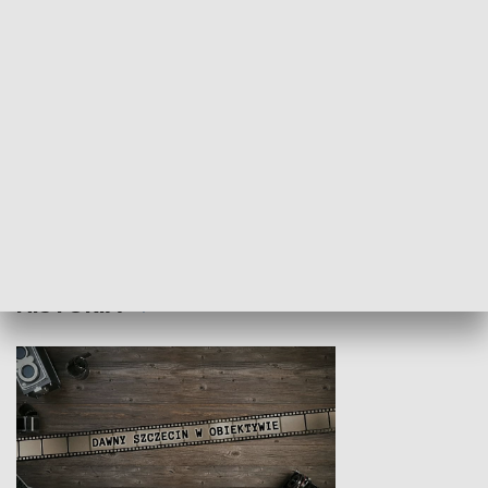
Z indeksem w ręku
Droga po suk
HISTORIA