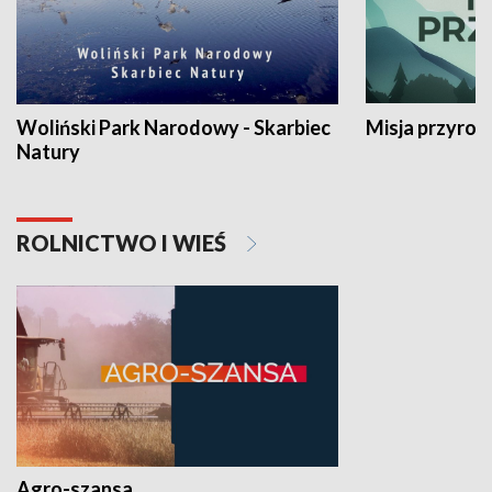
Woliński Park Narodowy - Skarbiec
Misja przyrod
Natury
ROLNICTWO I WIEŚ
Agro-szansa