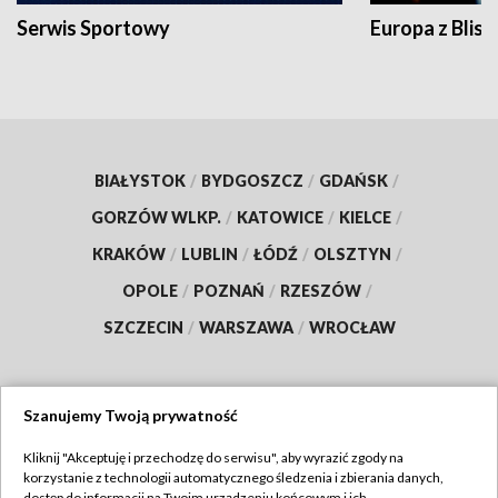
Serwis Sportowy
Europa z Blisk
BIAŁYSTOK
/
BYDGOSZCZ
/
GDAŃSK
/
GORZÓW WLKP.
/
KATOWICE
/
KIELCE
/
KRAKÓW
/
LUBLIN
/
ŁÓDŹ
/
OLSZTYN
/
OPOLE
/
POZNAŃ
/
RZESZÓW
/
SZCZECIN
/
WARSZAWA
/
WROCŁAW
Szanujemy Twoją prywatność
Dołącz do nas:
Kliknij "Akceptuję i przechodzę do serwisu", aby wyrazić zgody na
korzystanie z technologii automatycznego śledzenia i zbierania danych,
TVP
dostęp do informacji na Twoim urządzeniu końcowym i ich