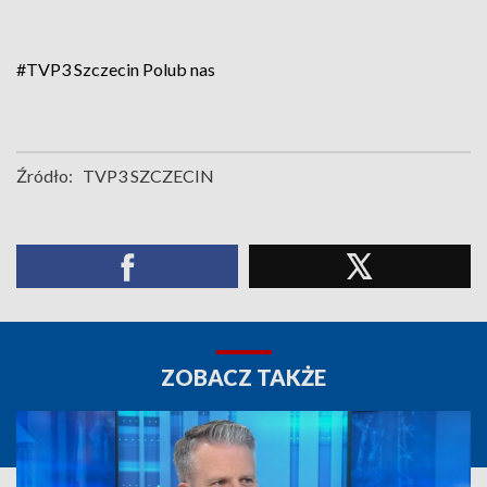
#TVP3 Szczecin
Polub nas
Źródło:
TVP3 SZCZECIN
ZOBACZ TAKŻE