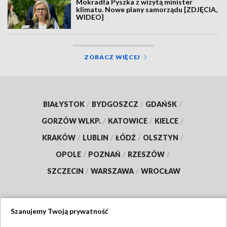
Mokradła Pyszka z wizytą minister
klimatu. Nowe plany samorządu [ZDJĘCIA,
WIDEO]
ZOBACZ WIĘCEJ
BIAŁYSTOK
/
BYDGOSZCZ
/
GDAŃSK
/
GORZÓW WLKP.
/
KATOWICE
/
KIELCE
/
KRAKÓW
/
LUBLIN
/
ŁÓDŹ
/
OLSZTYN
/
OPOLE
/
POZNAŃ
/
RZESZÓW
/
SZCZECIN
/
WARSZAWA
/
WROCŁAW
Szanujemy Twoją prywatność
Dołącz do nas: