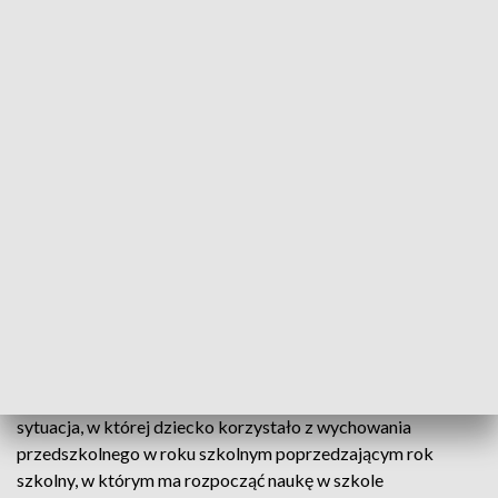
Nabór do klas I szkół podstawowych
Równolegle z naborem do placówek wychowania
przedszkolnego trwa również rekrutacja do klas I
szczecińskich szkół podstawowych, w której mogą wziąć
udział dzieci urodzone w 2011 i 2012 roku. Na zapisanie
dziecka do I klasy szkoły podstawowej rodzice mają czas do
29 kwietnia br.
Na wniosek rodzica, naukę w szkole podstawowej może
rozpocząć dziecko, które w danym roku kalendarzowym
kończy 6 lat, jeżeli posiada opinię o możliwości rozpoczęcia
nauki w szkole podstawowej, wydaną przez poradnię
psychologiczno – pedagogiczną. Drugim przypadkiem, gdy
dziecko 6-letnie może rozpocząć naukę w szkole, jest
sytuacja, w której dziecko korzystało z wychowania
przedszkolnego w roku szkolnym poprzedzającym rok
szkolny, w którym ma rozpocząć naukę w szkole