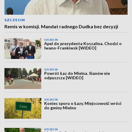
SZCZECIN
Remis w komisji. Mandat radnego Dudka bez decyzji
SZCZECIN
Apel do prezydenta Koszalina. Chodzi o
Iwano-Frankiwsk [WIDEO]
SZCZECIN
Powrót Łaz do Mielna. Sianów nie
odpuszcza [WIDEO]
SZCZECIN
Koniec sporu o Łazy. Miejscowość wróci
do gminy Mielno
SZCZECIN