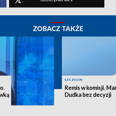
UDOSTĘPNIJ NA X
ZOBACZ TAKŻE
SZCZECIN
o.
Remis w komisji. M
ewką
Dudka bez decyzji