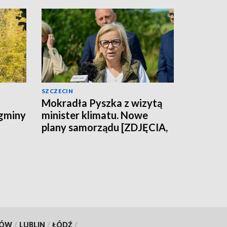
SZCZECIN
Mokradła Pyszka z wizytą
 gminy
minister klimatu. Nowe
plany samorządu [ZDJĘCIA,
WIDEO]
KÓW
/
LUBLIN
/
ŁÓDŹ
/