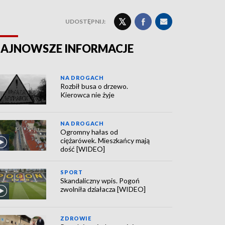
UDOSTĘPNIJ:
AJNOWSZE INFORMACJE
NA DROGACH
Rozbił busa o drzewo.
Kierowca nie żyje
NA DROGACH
Ogromny hałas od
ciężarówek. Mieszkańcy mają
dość [WIDEO]
SPORT
Skandaliczny wpis. Pogoń
zwolniła działacza [WIDEO]
ZDROWIE