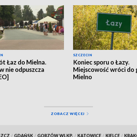
IN
SZCZECIN
t Łaz do Mielna.
Koniec sporu o Łazy.
w nie odpuszcza
Miejscowość wróci do
EO]
Mielno
ZOBACZ WIĘCEJ
SZCZ
/
GDAŃSK
/
GORZÓW WLKP.
/
KATOWICE
/
KIELCE
/
KRA