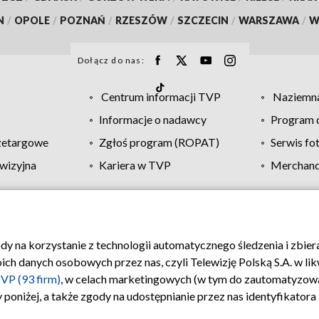
N
/
OPOLE
/
POZNAŃ
/
RZESZÓW
/
SZCZECIN
/
WARSZAWA
/
W
Dołącz do nas:
Centrum informacji TVP
Naziemna
Informacje o nadawcy
Program d
zetargowe
Zgłoś program (ROPAT)
Serwis fo
wizyjna
Kariera w TVP
Merchandi
Polityka prywatności
Moje zgody
Pomoc
Biuro re
ody na korzystanie z technologii automatycznego śledzenia i zbie
 danych osobowych przez nas, czyli Telewizję Polską S.A. w likw
VP (93 firm)
, w celach marketingowych (w tym do zautomatyzow
 poniżej, a także zgody na udostępnianie przez nas identyfikator