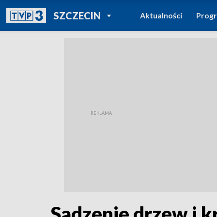
POWRÓT DO
SZCZECIN
Aktualności
Prog
TVP REGIONY
Sadzenie drzew i 