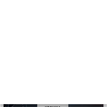
POWRÓT DO
SZCZECIN
TVP REGIONY
Kronika Obraz Dnia o 17:30
2018-03-27
kb