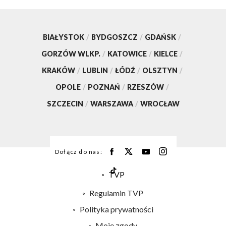
BIAŁYSTOK
/
BYDGOSZCZ
/
GDAŃSK
/
GORZÓW WLKP.
/
KATOWICE
/
KIELCE
/
KRAKÓW
/
LUBLIN
/
ŁÓDŹ
/
OLSZTYN
/
OPOLE
/
POZNAŃ
/
RZESZÓW
/
SZCZECIN
/
WARSZAWA
/
WROCŁAW
Dołącz do nas:
TVP
Abonament TVP
Regulamin TVP
Emisja w TVP
Polityka prywatności
Centrum informacji TVP
Moje zgody