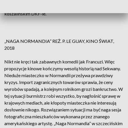
przyszłych losach świata. „Kształt wody” w czwartek w
koszalińskim DKF-ie.
„NAGA NORMANDIA” REŻ. P. LE GUAY, KINO ŚWIAT,
2018
Nikt nie kręci tak zabawnych komedii jak Francuzi. Więc
propozycje kinowe kończymy wesołą historią nad Sekwany.
Nieduże miasteczko w Normandii przeżywa prawdziwy
kryzys. Import zagranicznych towarów sprawia, że ceny
wyrobów spadają, a kolejnym rolnikom grozi bankructwo. W
tej sytuacji burmistrz robi wszystko, by nagłośnić sprawę w
krajowych mediach, ale kłopoty miasteczka nie interesują
dosłownie nikogo. Rozwiązaniem sytuacji ma być naga sesja
fotograficzna mieszkańców wykonana przez znanego
amerykańskiego artystę. „Naga Normandia” w szczecińskim