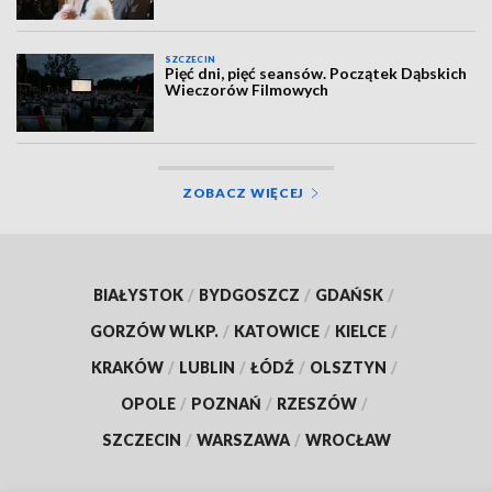
SZCZECIN
Pięć dni, pięć seansów. Początek Dąbskich
Wieczorów Filmowych
ZOBACZ WIĘCEJ
BIAŁYSTOK
/
BYDGOSZCZ
/
GDAŃSK
/
GORZÓW WLKP.
/
KATOWICE
/
KIELCE
/
KRAKÓW
/
LUBLIN
/
ŁÓDŹ
/
OLSZTYN
/
OPOLE
/
POZNAŃ
/
RZESZÓW
/
SZCZECIN
/
WARSZAWA
/
WROCŁAW