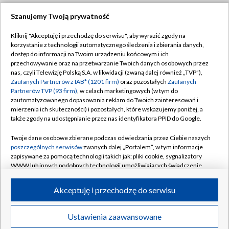
Szanujemy Twoją prywatność
Dołącz do nas:
Kliknij "Akceptuję i przechodzę do serwisu", aby wyrazić zgody na
korzystanie z technologii automatycznego śledzenia i zbierania danych,
TVP
dostęp do informacji na Twoim urządzeniu końcowym i ich
Abonament TVP
przechowywanie oraz na przetwarzanie Twoich danych osobowych przez
Regulamin TVP
nas, czyli Telewizję Polską S.A. w likwidacji (zwaną dalej również „TVP”),
Emisja w TVP
Polityka prywatności
Zaufanych Partnerów z IAB* (1201 firm)
oraz pozostałych
Zaufanych
Partnerów TVP (93 firm)
, w celach marketingowych (w tym do
Centrum informacji TVP
Moje zgody
zautomatyzowanego dopasowania reklam do Twoich zainteresowań i
mierzenia ich skuteczności) i pozostałych, które wskazujemy poniżej, a
Naziemna Telewizja Cyfrowa
Pomoc
także zgody na udostępnianie przez nas identyfikatora PPID do Google.
Sklep TVP
Biuro reklamy
Twoje dane osobowe zbierane podczas odwiedzania przez Ciebie naszych
Rada Programowa
Kontakt
poszczególnych serwisów
zwanych dalej „Portalem”, w tym informacje
zapisywane za pomocą technologii takich jak: pliki cookie, sygnalizatory
System NOS
WWW lub innych podobnych technologii umożliwiających świadczenie
dopasowanych i bezpiecznych usług, personalizację treści oraz reklam,
Informacje o nadawcy
Kanały
udostępnianie funkcji mediów społecznościowych oraz analizowanie
Akceptuję i przechodzę do serwisu
ruchu w Internecie.
Program dla prasy
©2026 Telewizja Polska S.A. w likwidacji
Biuro Reklamy
Twoje dane osobowe zbierane podczas odwiedzania przez Ciebie
Ustawienia zaawansowane
poszczególnych serwisów
na Portalu, takie jak adresy IP, identyfikatory
Ogłoszenie przetargowe